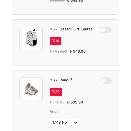
₺ 799.90
₺ 649.90
Mikki Desenli Sırt Çantası
%
14
₺ 1,099.99
₺ 949.90
Mikki Panduf
%
20
₺ 749.90
₺ 599.90
Boyut