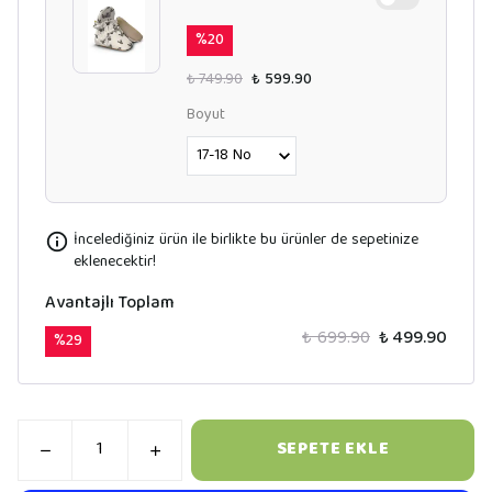
%
20
₺ 749.90
₺ 599.90
Boyut
İncelediğiniz ürün ile birlikte bu ürünler de sepetinize
eklenecektir!
Avantajlı Toplam
₺ 699.90
₺ 499.90
%
29
SEPETE EKLE