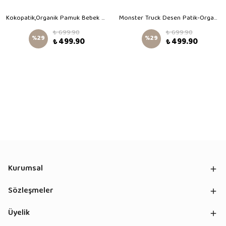
Kokopatik,Organik Pamuk Bebek Patiği,Kaydırmaz Taban,Yenidoğan Patik,Ev Kreş Ayakkabısı,Büyük Macera Trafikte Desen Patik
Monster Truck Desen Patik-Organik Pamuk Bebek Patiği, Kaydırmaz Taban, Yenidoğan Patik
₺ 699.90
₺ 699.90
%
29
%
29
₺ 499.90
₺ 499.90
Kurumsal
Sözleşmeler
Üyelik