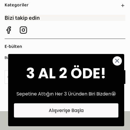
Kategoriler
Bizi takip edin
E-bülten
Bültenimize kaydolun, tüm kampanyalardan anında haberdar olun!
3 AL 2 ÖDE!
Kaydol
Sepetine Attığın Her 3 Üründen Biri Bizden🤩
Alışverişe Başla
©2025 Tüm Hakları Saklıdır - Tekstil Performans Pazarlama Ajansı:
Kokopatik