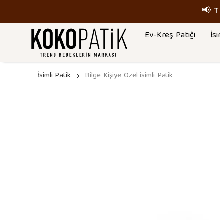
📢 
Ev-Kreş Patiği
İsi
İsimli Patik
Bilge Kişiye Özel isimli Patik