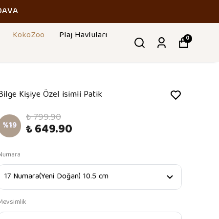
DAVA
KokoZoo
Plaj Havluları
0
Bilge Kişiye Özel isimli Patik
₺ 799.90
%
19
₺ 649.90
Numara
Mevsimlik