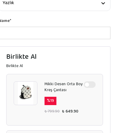
Name
*
Birlikte Al
Birlikte Al
Mikki Desen Orta Boy
Kreş Çantası
%
19
₺ 799.90
₺ 649.90