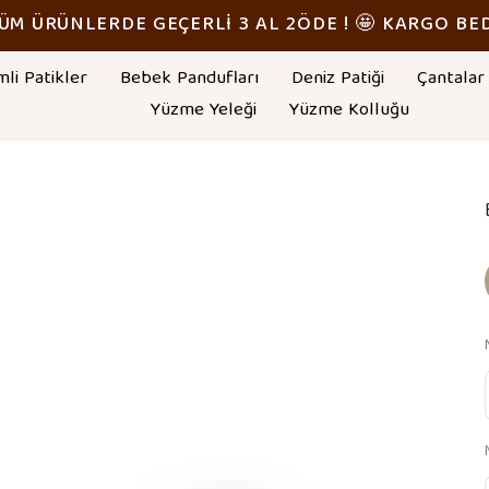
TÜM ÜRÜNLERDE GEÇERLİ 3 AL 2ÖDE ! 🤩 KARGO BE
mli Patikler
Bebek Pandufları
Deniz Patiği
Çantalar
Yüzme Yeleği
Yüzme Kolluğu