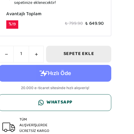
sepetinize eklenecektir!
Avantajlı Toplam
₺ 799.90
₺ 649.90
%
19
SEPETE EKLE
WHATSAPP
TÜM
ALIŞVERİŞLERDE
ÜCRETSİZ KARGO