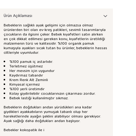
Ürün Açıklaması
Bebeklerin sağlıklı ayak gelişimi için olmazsa olmaz
ürünlerden biri olan ev-kreş patikleri, sevimli tasarımlarıyla
çocukların da ilgisini çeker. Bebek kıyafetleri satın alırken
en çok dikkat edilmesi gereken konu, kıyafetlerin üretildiği
malzemenin türü ve kalitesidir. %100 organik pamuk
kumaşıyla ayakları sıcak tutan bu ürünler, bebeklerin hassas
ciltleriyle uyumludur.
%100 pamuk iç astarlıdır.
Terletmez üşütmez
Her mevsim için uygundur
Kaydırmaz tabandır
Krem Renk Alt Zeminli
Kimyasal içermez
%100 yerli üretimdir
Kolay giydirilebilir cocuklarınızın çıkarması zordur.
Bebek lastiği kullanılmıştır sıkmaz.
Bebeklerin doğdukları andan yürüdükleri ana kadar
giydikleri ayakkabıların yumuşak tabanlı olup her
hareketlerinde ayağın şeklini alabiliyor olması gerekiyor.
Ayak sağlığı daha doğdukları andan başlıyor.
Bebekler kokopatik ile i