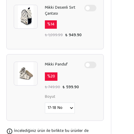
Mikki Desenli Sırt
Çantası
%
14
₺ 1,099.99
₺ 949.90
Mikki Panduf
%
20
₺ 749.90
₺ 599.90
Boyut
İncelediğiniz ürün ile birlikte bu ürünler de