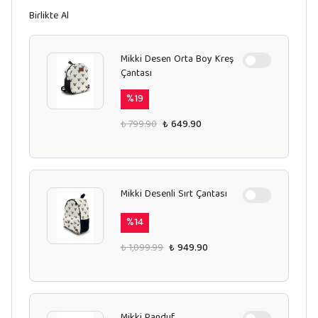
Birlikte Al
Mikki Desen Orta Boy Kreş
Çantası
%
19
₺ 799.90
₺ 649.90
Mikki Desenli Sırt Çantası
%
14
₺ 1,099.99
₺ 949.90