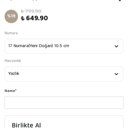
₺ 799.90
%
19
₺ 649.90
Numara
Mevsimlik
Name
*
Birlikte Al