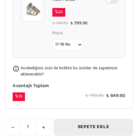
Mikki Panduf
%
20
₺ 749.90
₺ 599.90
Boyut
İncelediğiniz ürün ile birlikte bu ürünler de sepetinize
eklenecektir!
Avantajlı Toplam
₺ 799.90
₺ 649.90
%
19
SEPETE EKLE