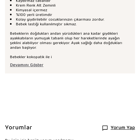
Kaydırmaz tabandır
Krem Renk Alt Zeminli
Kimyasal içermez
%100 yerli üretimdir
Kolay giydirilebilir cocuklarınızın çıkarması zordur.
Bebek lastiği kullanılmıştır sıkmaz.
Bebeklerin doğdukları andan yürüdükleri ana kadar giydikleri
ayakkabıların yumuşak tabanlı olup her hareketlerinde ayağın
şeklini alabiliyor olması gerekiyor. Ayak sağlığı daha doğdukları
andan başlıyor.
Bebekler kokopatik ile i
Devamını Göster
Yorumlar
Yorum Yap