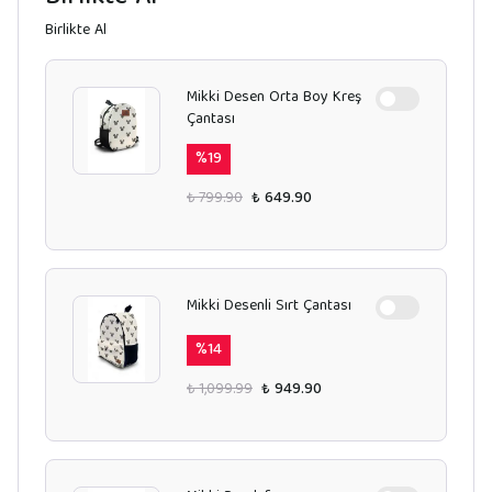
Birlikte Al
Mikki Desen Orta Boy Kreş
Çantası
%
19
₺ 799.90
₺ 649.90
Mikki Desenli Sırt Çantası
%
14
₺ 1,099.99
₺ 949.90