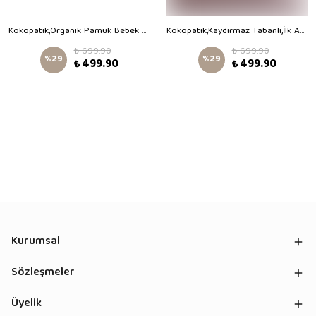
Kokopatik,Organik Pamuk Bebek Patiği,Kaydırmaz Taban,Yenidoğan Patik,Ev Kreş Ayakkabısı,Göçeden Hayvanlar Desen Patik
Kokopatik,Kaydırmaz Tabanlı,İlk Adım Ev Patiği,Organik Pamuk Astarlı,Terletmez,Üşütmez,Gül Kurusu Kadife Patik
₺ 699.90
₺ 699.90
%
29
%
29
₺ 499.90
₺ 499.90
Kurumsal
Sözleşmeler
Üyelik