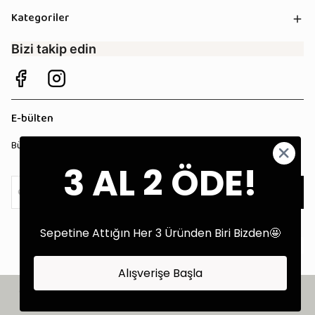
Kategoriler
Bizi takip edin
E-bülten
Bültenimize kaydolun, tüm kampanyalardan anında haberdar olun!
3 AL 2 ÖDE!
Kaydol
Sepetine Attığın Her 3 Üründen Biri Bizden🤩
Alışverişe Başla
©2025 Tüm Hakları Saklıdır - Tekstil Performans Pazarlama Ajansı:
Kokopatik