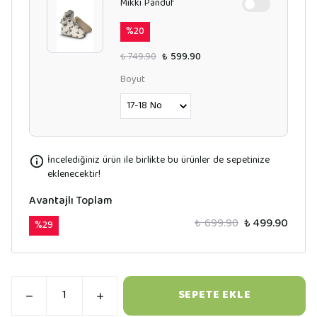
Mikki Panduf
%
20
₺ 749.90
₺ 599.90
Boyut
İncelediğiniz ürün ile birlikte bu ürünler de sepetinize
eklenecektir!
Avantajlı Toplam
₺ 699.90
₺ 499.90
%
29
SEPETE EKLE