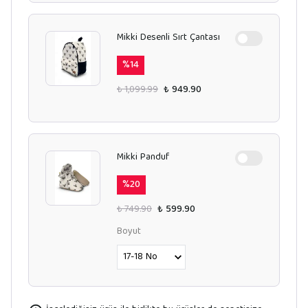
Mikki Desenli Sırt Çantası
%
14
₺ 1,099.99
₺ 949.90
Mikki Panduf
%
20
₺ 749.90
₺ 599.90
Boyut