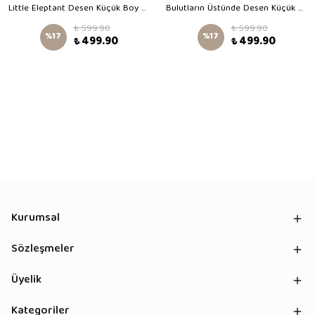
Little Eleptant Desen Küçük Boy Kreş Çantası
Bulutların Üstünde Desen Küçük Boy Kreş Çantası
₺ 599.90
₺ 599.90
%
17
%
17
₺ 499.90
₺ 499.90
Kurumsal
Sözleşmeler
Üyelik
Kategoriler