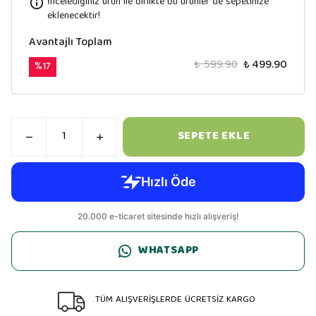
İncelediğiniz ürün ile birlikte bu ürünler de sepetinize
eklenecektir!
Avantajlı Toplam
₺ 599.90
₺ 499.90
%
17
SEPETE EKLE
WHATSAPP
TÜM ALIŞVERİŞLERDE ÜCRETSİZ KARGO