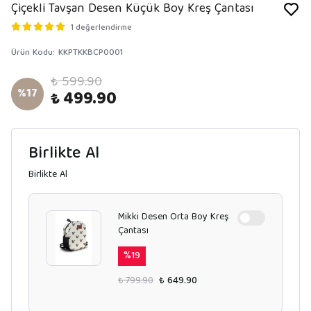
Çiçekli Tavşan Desen Küçük Boy Kreş Çantası
1 değerlendirme
Ürün Kodu
:
KKPTKKBCP0001
₺ 599.90
%
17
₺ 499.90
Birlikte Al
Birlikte Al
Mikki Desen Orta Boy Kreş
Çantası
%
19
₺ 799.90
₺ 649.90