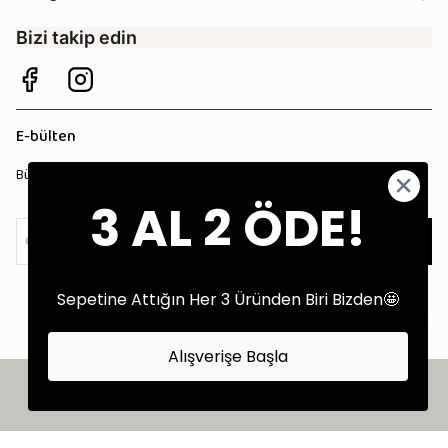
Bizi takip edin
E-bülten
Bültenimize kaydolun, tüm kampanyalardan anında haberdar olun!
3 AL 2 ÖDE!
Kaydol
Sepetine Attığın Her 3 Üründen Biri Bizden🤩
Alışverişe Başla
©2025 Tüm Hakları Saklıdır - Tekstil Performans Pazarlama Ajansı:
Kokopatik