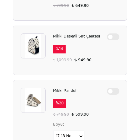
₺ 799.90
₺ 649.90
Mikki Desenli Sırt Çantası
%
14
₺ 1,099.99
₺ 949.90
Mikki Panduf
%
20
₺ 749.90
₺ 599.90
Boyut