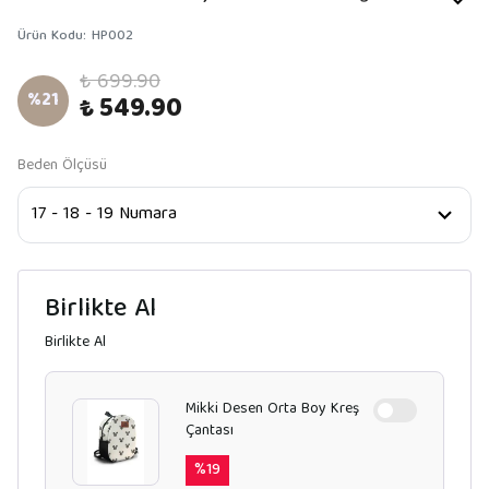
Ürün Kodu
:
HP002
₺ 699.90
%
21
₺ 549.90
Beden Ölçüsü
Birlikte Al
Birlikte Al
Mikki Desen Orta Boy Kreş
Çantası
%
19