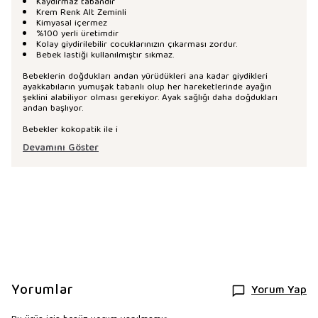
Kaydırmaz tabandır
Krem Renk Alt Zeminli
Kimyasal içermez
%100 yerli üretimdir
Kolay giydirilebilir cocuklarınızın çıkarması zordur.
Bebek lastiği kullanılmıştır sıkmaz.
Bebeklerin doğdukları andan yürüdükleri ana kadar giydikleri
ayakkabıların yumuşak tabanlı olup her hareketlerinde ayağın
şeklini alabiliyor olması gerekiyor. Ayak sağlığı daha doğdukları
andan başlıyor.
Bebekler kokopatik ile i
Devamını Göster
Yorumlar
Yorum Yap