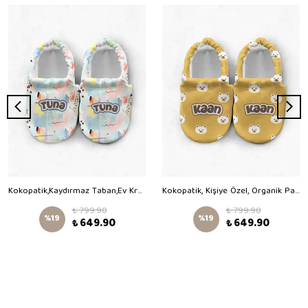
Kokopatik,Kaydırmaz Taban,Ev Kreş Patiği,Unisex Bebek Patiği,Pamuklu Yenidoğan Patik,Rengarenk Desenli Patik
Kokopatik, Kişiye Özel, Organik Pamuk Bebek Patiği, Kaydırmaz Taban, Yenidoğan Patik, Ev Kreş Ayakkabısı, Ayıcık Desen Patik
₺ 799.90
₺ 799.90
%
19
%
19
₺ 649.90
₺ 649.90