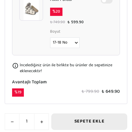
Mikki Panduf
%
20
₺ 749.90
₺ 599.90
Boyut
İncelediğiniz ürün ile birlikte bu ürünler de sepetinize
eklenecektir!
Avantajlı Toplam
₺ 799.90
₺ 649.90
%
19
SEPETE EKLE