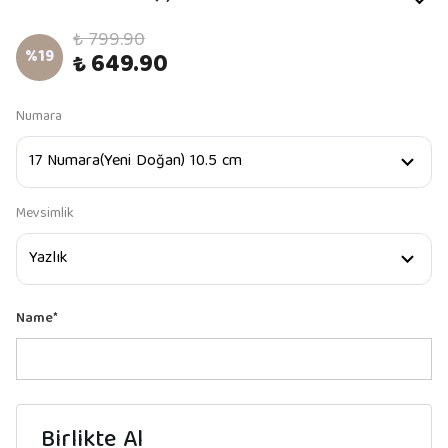
₺ 799.90
%
19
₺ 649.90
Numara
Mevsimlik
Name
*
Birlikte Al