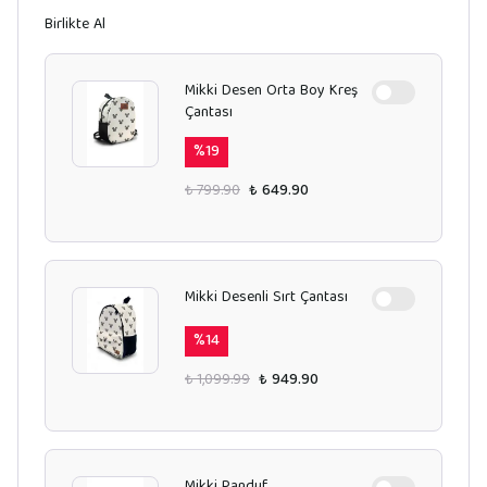
Birlikte Al
Mikki Desen Orta Boy Kreş
Çantası
%
19
₺ 799.90
₺ 649.90
Mikki Desenli Sırt Çantası
%
14
₺ 1,099.99
₺ 949.90