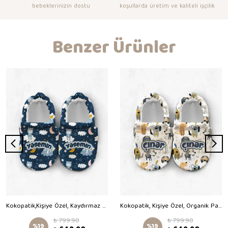
bebeklerinizin dostu
koşullarda üretim ve kaliteli işçilik
Benzer Ürünler
Kokopatik,Kişiye Özel, Kaydırmaz Taban,Organik Pamuk Astarlı Ev Patiği,İlk Adım Ayakkabısı,İyi Geceler Desenli Patik
Kokopatik, Kişiye Özel, Organik Pamuk Bebek Patiği,Kaydırmaz Taban,Yenidoğan Patik,Ev Kreş Ayakkabısı,Gözlüklü Köpek Desen Patik
₺ 799.90
₺ 799.90
%
19
%
19