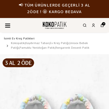
3 AL
📢 TÜM ÜRÜNLERDE GEÇERLİ 
A
2ÖDE ! 🤩 KARGO BEDAV
0
İsimli Ev Kreş Patikleri
Kokopatik,Kaydırmaz Taban,Ev Kreş Patiği,Unisex Bebek
Patiği,Pamuklu Yenidoğan Patik,Rengarenk Desenli Patik