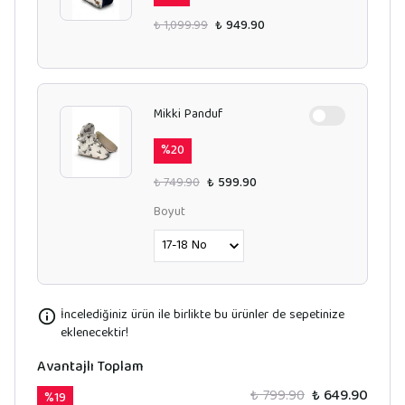
₺ 1,099.99
₺ 949.90
Mikki Panduf
%
20
₺ 749.90
₺ 599.90
Boyut
İncelediğiniz ürün ile birlikte bu ürünler de sepetinize
eklenecektir!
Avantajlı Toplam
₺ 799.90
₺ 649.90
%
19