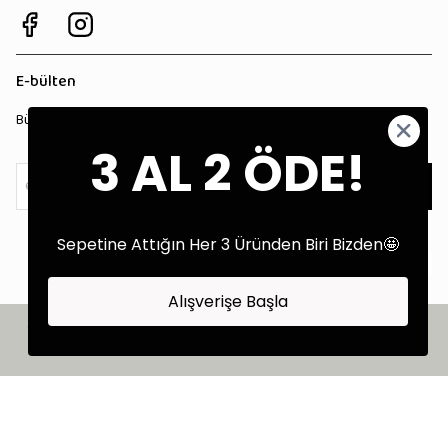
E-bülten
Bültenimize kaydolun, tüm kampanyalardan anında haberdar olun!
3 AL 2 ÖDE!
Kaydol
Sepetine Attığın Her 3 Üründen Biri Bizden🤩
Alışverişe Başla
©2025 Tüm Hakları Saklıdır - Tekstil Performans Pazarlama Ajansı:
Kokopatik