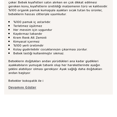
çeker. Bebek kıyafetleri satın alırken en çok dikkat edilmesi
gereken konu, kıyafetlerin üretildiği malzemenin türü ve kalitesidir.
%100 organik pamuk kumaşıyla ayakları sıcak tutan bu ürünler,
bebeklerin hassas ciltleriyle uyumludur.
%100 pamuk iç astarlıdır.
Terletmez üşütmez
Her mevsim için uygundur
Kaydırmaz tabandır
Krem Renk Alt Zeminli
Kimyasal içermez
%100 yerli üretimdir
Kolay giydirilebilir cocuklarınızın çıkarması zordur.
Bebek lastiği kullanılmıştır sıkmaz.
Bebeklerin doğdukları andan yürüdükleri ana kadar giydikleri
ayakkabıların yumuşak tabanlı olup her hareketlerinde ayağın
şeklini alabiliyor olması gerekiyor. Ayak sağlığı daha doğdukları
andan başlıyor.
Bebekler kokopatik ile i
Devamını Göster