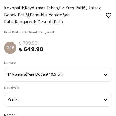
Kokopatik,Kaydırmaz Taban,Ev Kreş Patiği,Unisex
Bebek Patiği,Pamuklu Yenidoğan
Patik,Rengarenk Desenli Patik
Ürün Kodu
:
KOKOisimli0rengarenk
₺ 799.90
%
19
₺ 649.90
Numara
Mevsimlik
Name
*