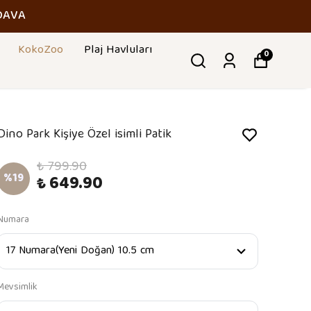
DAVA
KokoZoo
Plaj Havluları
0
Dino Park Kişiye Özel isimli Patik
₺ 799.90
%
19
₺ 649.90
Numara
Mevsimlik