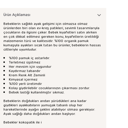
Ürün Açıklaması
Bebeklerin sağlıklı ayak gelişimi için olmazsa olmaz
ürünlerden biri olan ev-kreş patikleri, sevimli tasarımlarıyla
çocukların da ilgisini çeker. Bebek kıyafetleri satın alırken
en çok dikkat edilmesi gereken konu, kıyafetlerin üretildiği
malzemenin türü ve kalitesidir. %100 organik pamuk
kumaşıyla ayakları sıcak tutan bu ürünler, bebeklerin hassas
ciltleriyle uyumludur.
%100 pamuk iç astarlıdır.
Terletmez üşütmez
Her mevsim için uygundur
Kaydırmaz tabandır
Krem Renk Alt Zeminli
Kimyasal içermez
%100 yerli üretimdir
Kolay giydirilebilir cocuklarınızın çıkarması zordur.
Bebek lastiği kullanılmıştır sıkmaz.
Bebeklerin doğdukları andan yürüdükleri ana kadar
giydikleri ayakkabıların yumuşak tabanlı olup her
hareketlerinde ayağın şeklini alabiliyor olması gerekiyor.
Ayak sağlığı daha doğdukları andan başlıyor.
Bebekler kokopatik ile i