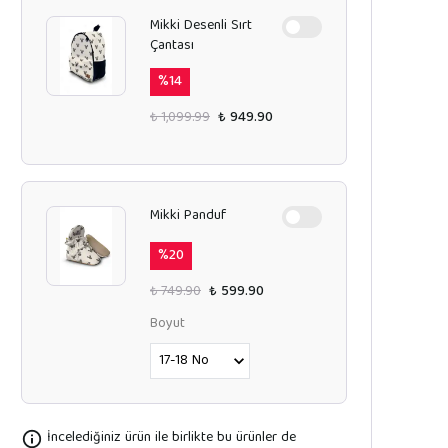
Mikki Desenli Sırt
Çantası
%
14
₺ 1,099.99
₺ 949.90
Mikki Panduf
%
20
₺ 749.90
₺ 599.90
Boyut
İncelediğiniz ürün ile birlikte bu ürünler de