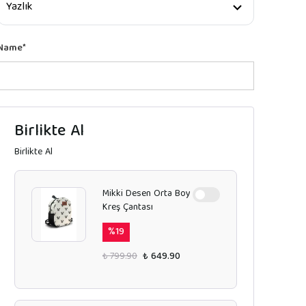
Name
*
Birlikte Al
Birlikte Al
Mikki Desen Orta Boy
Kreş Çantası
%
19
₺ 799.90
₺ 649.90