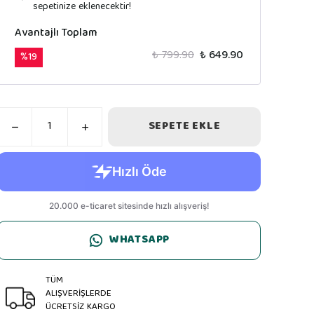
sepetinize eklenecektir!
Avantajlı Toplam
₺ 799.90
₺ 649.90
%
19
SEPETE EKLE
WHATSAPP
TÜM
ALIŞVERİŞLERDE
ÜCRETSİZ KARGO