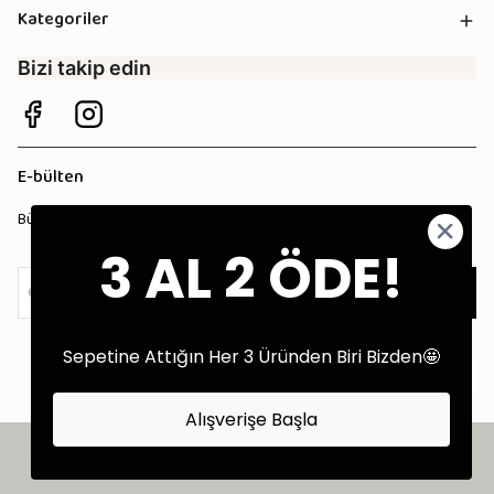
Kategoriler
Bizi takip edin
E-bülten
Bültenimize kaydolun, tüm kampanyalardan anında haberdar olun!
3 AL 2 ÖDE!
Kaydol
Sepetine Attığın Her 3 Üründen Biri Bizden🤩
Alışverişe Başla
©2025 Tüm Hakları Saklıdır - Tekstil Performans Pazarlama Ajansı:
Kokopatik