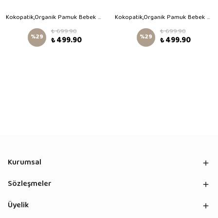
Kokopatik,Organik Pamuk Bebek Patiği,Kaydırmaz Taban,Yenidoğan Patik,Ev Kreş Ayakkabısı,Alfabe Desen Patik
Kokopatik,Organik Pamuk Bebek Patiği,Kaydırmaz Taban,Yenidoğan Patik,Ev Kreş Ayakkabısı,Göçeden Hayvanlar Desen Patik
₺ 699.90
₺ 699.90
%
29
%
29
₺ 499.90
₺ 499.90
Kurumsal
Sözleşmeler
Üyelik