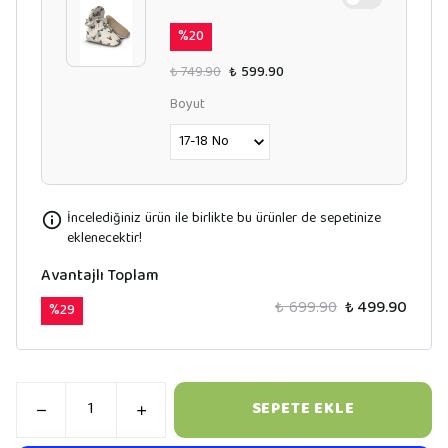
%
20
₺ 749.90
₺ 599.90
Boyut
İncelediğiniz ürün ile birlikte bu ürünler de sepetinize
eklenecektir!
Avantajlı Toplam
₺ 699.90
₺ 499.90
%
29
SEPETE EKLE