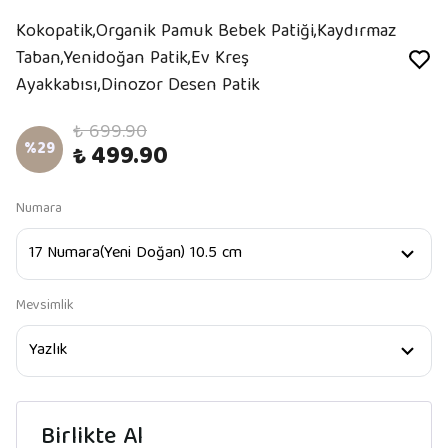
Kokopatik,Organik Pamuk Bebek Patiği,Kaydırmaz
Taban,Yenidoğan Patik,Ev Kreş
Ayakkabısı,Dinozor Desen Patik
₺ 699.90
%
29
₺ 499.90
Numara
Mevsimlik
Birlikte Al