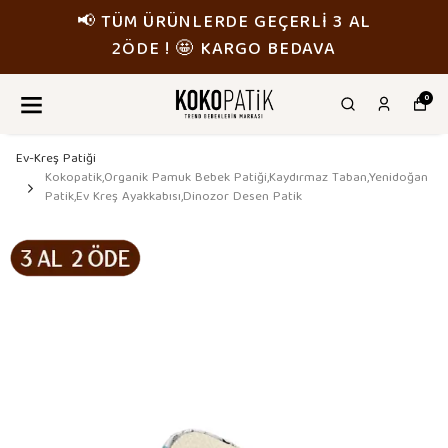
📢 TÜM ÜRÜNLERDE GEÇERLİ 3 AL
2ÖDE ! 🤩 KARGO BEDAVA
0
Ev-Kreş Patiği
Kokopatik,Organik Pamuk Bebek Patiği,Kaydırmaz Taban,Yenidoğan
Patik,Ev Kreş Ayakkabısı,Dinozor Desen Patik