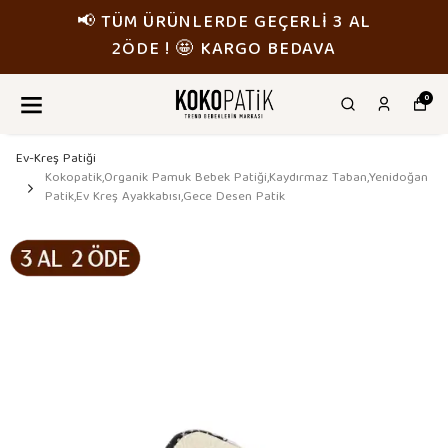
📢 TÜM ÜRÜNLERDE GEÇERLİ 3 AL
2ÖDE ! 🤩 KARGO BEDAVA
0
Ev-Kreş Patiği
Kokopatik,Organik Pamuk Bebek Patiği,Kaydırmaz Taban,Yenidoğan
Patik,Ev Kreş Ayakkabısı,Gece Desen Patik