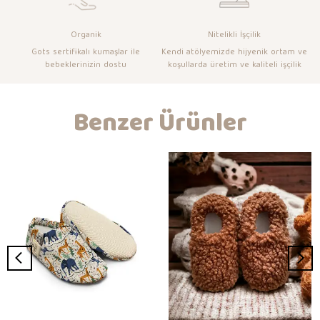
Organik
Nitelikli İşçilik
Gots sertifikalı kumaşlar ile
Kendi atölyemizde hijyenik ortam ve
bebeklerinizin dostu
koşullarda üretim ve kaliteli işçilik
Benzer Ürünler