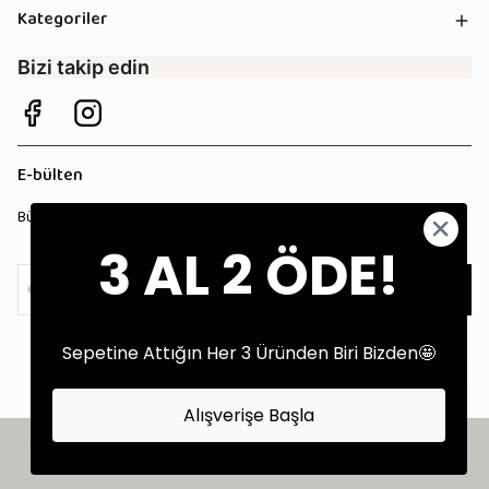
Kategoriler
Bizi takip edin
E-bülten
Bültenimize kaydolun, tüm kampanyalardan anında haberdar olun!
3 AL 2 ÖDE!
Kaydol
Sepetine Attığın Her 3 Üründen Biri Bizden🤩
Alışverişe Başla
©2025 Tüm Hakları Saklıdır - Tekstil Performans Pazarlama Ajansı:
Kokopatik