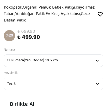
Kokopatik,Organik Pamuk Bebek Patiği,Kaydırmaz
Taban,Yenidoğan Patik,Ev Kreş Ayakkabısı,Gece
Desen Patik
₺ 699.90
%
29
₺ 499.90
Numara
Mevsimlik
Birlikte Al