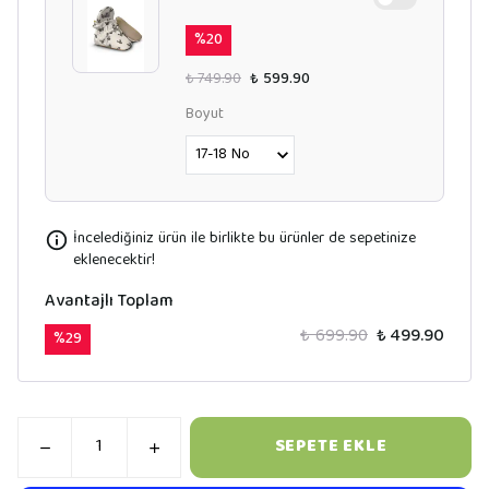
%
20
₺ 749.90
₺ 599.90
Boyut
İncelediğiniz ürün ile birlikte bu ürünler de sepetinize
eklenecektir!
Avantajlı Toplam
₺ 699.90
₺ 499.90
%
29
SEPETE EKLE