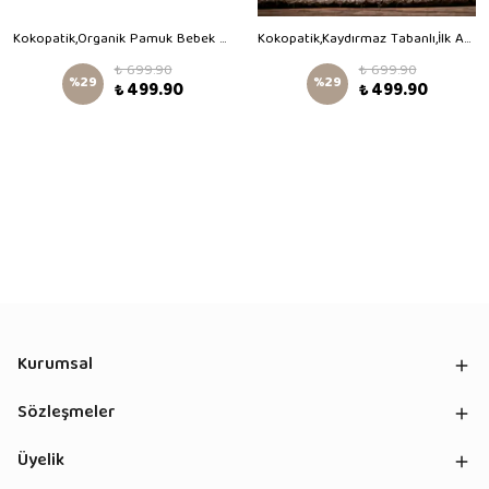
Kokopatik,Organik Pamuk Bebek Patiği,Kaydırmaz Taban,Yenidoğan Patik,Ev Kreş Ayakkabısı,Hareketli Orman Desen Patik
Kokopatik,Kaydırmaz Tabanlı,İlk Adım Ev Patiği,Organik Pamuk Astarlı,Terletmez,Üşütmez,Kahve Rengi Teddy Patik
₺ 699.90
₺ 699.90
%
29
%
29
₺ 499.90
₺ 499.90
Kurumsal
Sözleşmeler
Üyelik