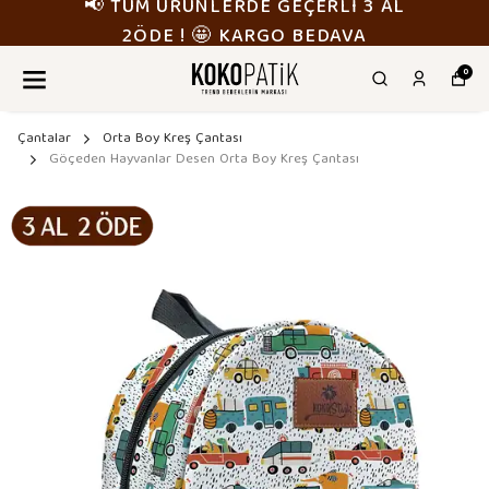
📢 TÜM ÜRÜNLERDE GEÇERLİ 3 AL
2ÖDE ! 🤩 KARGO BEDAVA
0
Çantalar
Orta Boy Kreş Çantası
Göçeden Hayvanlar Desen Orta Boy Kreş Çantası