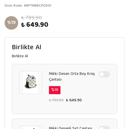
Ürün Kodu
:
KKPTKBBCP0001
₺ 799.90
%
19
₺ 649.90
Birlikte Al
Birlikte Al
Mikki Desen Orta Boy Kreş
Çantası
%
19
₺ 799.90
₺ 649.90
Mikki Desenli Sırt Çantası