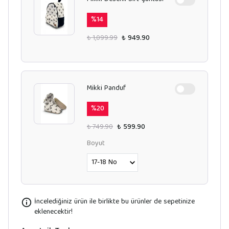
%
14
₺ 1,099.99
₺ 949.90
Mikki Panduf
%
20
₺ 749.90
₺ 599.90
Boyut
İncelediğiniz ürün ile birlikte bu ürünler de sepetinize
eklenecektir!