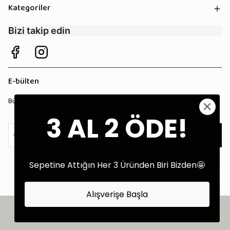
Kategoriler
Bizi takip edin
E-bülten
Bültenimize kaydolun, tüm kampanyalardan anında haberdar olun!
3 AL 2 ÖDE!
Kaydol
Sepetine Attığın Her 3 Üründen Biri Bizden🤩
Alışverişe Başla
©2025 Tüm Hakları Saklıdır - Tekstil Performans Pazarlama Ajansı:
Kokopatik