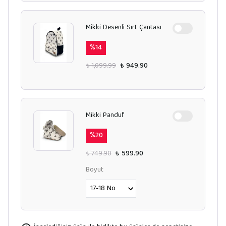
Mikki Desenli Sırt Çantası
%
14
₺ 1,099.99
₺ 949.90
Mikki Panduf
%
20
₺ 749.90
₺ 599.90
Boyut