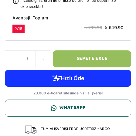
İncelediğiniz ürün ile birlikte bu ürünler de sepetinize
eklenecektir!
Avantajlı Toplam
₺ 799.90
₺ 649.90
%
19
SEPETE EKLE
WHATSAPP
TÜM ALIŞVERİŞLERDE ÜCRETSİZ KARGO