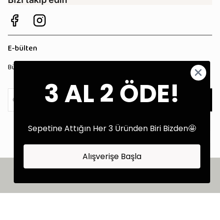
E-bülten
Bültenimize kaydolun, tüm kampanyalardan anında haberdar olun!
3 AL 2 ÖDE!
Kaydol
Sepetine Attığın Her 3 Üründen Biri Bizden🤩
Alışverişe Başla
©2025 Tüm Hakları Saklıdır - Tekstil Performans Pazarlama Ajansı:
Kokopatik