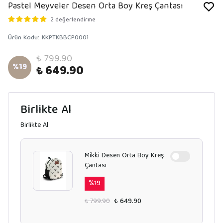
Pastel Meyveler Desen Orta Boy Kreş Çantası
2 değerlendirme
Ürün Kodu
:
KKPTKBBCP0001
₺ 799.90
%
19
₺ 649.90
Birlikte Al
Birlikte Al
Mikki Desen Orta Boy Kreş
Çantası
%
19
₺ 799.90
₺ 649.90