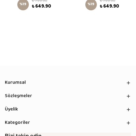
₺ 799.90
₺ 799.90
%
19
%
19
₺ 649.90
₺ 649.90
Kurumsal
Sözleşmeler
Üyelik
Kategoriler
Bizi takip edin