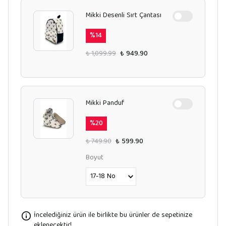
Mikki Desenli Sırt Çantası
%
14
₺ 1,099.99
₺ 949.90
Mikki Panduf
%
20
₺ 749.90
₺ 599.90
Boyut
İncelediğiniz ürün ile birlikte bu ürünler de sepetinize
eklenecektir!