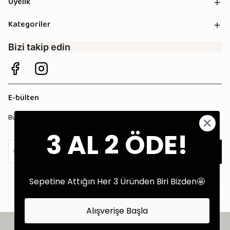
Üyelik
Kategoriler
Bizi takip edin
E-bülten
Bültenimize kaydolun, tüm kampanyalardan anında haberdar olun!
3 AL 2 ÖDE!
Kaydol
Sepetine Attığın Her 3 Üründen Biri Bizden🤩
Alışverişe Başla
©2025 Tüm Hakları Saklıdır - Tekstil Performans Pazarlama Ajansı: