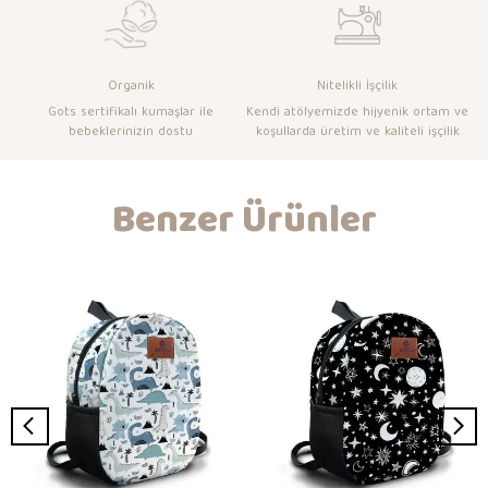
Organik
Nitelikli İşçilik
Gots sertifikalı kumaşlar ile
Kendi atölyemizde hijyenik ortam ve
bebeklerinizin dostu
koşullarda üretim ve kaliteli işçilik
Benzer Ürünler