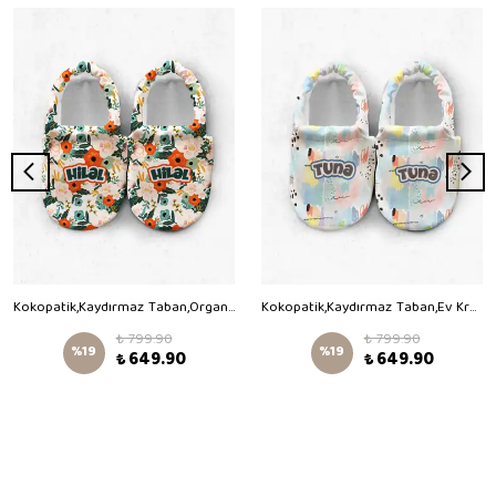
Kokopatik,Kaydırmaz Taban,Organik Pamuk Astarlı Ev Patiği,İlk Adım Ayakkabısı,Nisan Çiçekleri Desenli Patik
Kokopatik,Kaydırmaz Taban,Ev Kreş Patiği,Unisex Bebek Patiği,Pamuklu Yenidoğan Patik,Rengarenk Desenli Patik
₺ 799.90
₺ 799.90
%
19
%
19
₺ 649.90
₺ 649.90