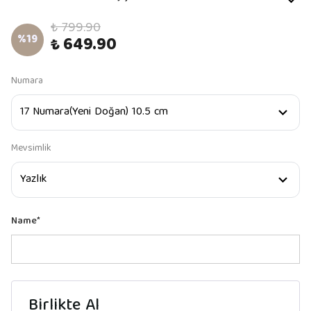
₺ 799.90
%
19
₺ 649.90
Numara
Mevsimlik
Name
*
Birlikte Al