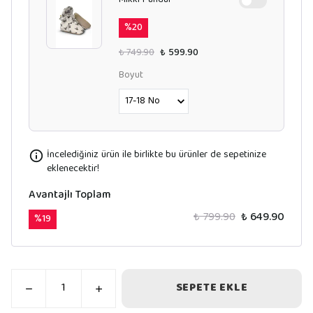
Mikki Panduf
%
20
₺ 749.90
₺ 599.90
Boyut
İncelediğiniz ürün ile birlikte bu ürünler de sepetinize
eklenecektir!
Avantajlı Toplam
₺ 799.90
₺ 649.90
%
19
SEPETE EKLE