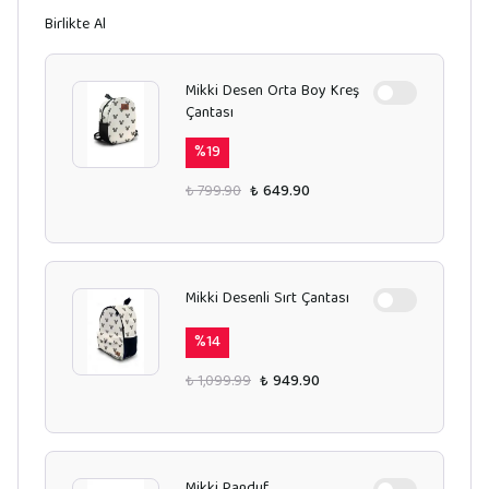
Birlikte Al
Mikki Desen Orta Boy Kreş
Çantası
%
19
₺ 799.90
₺ 649.90
Mikki Desenli Sırt Çantası
%
14
₺ 1,099.99
₺ 949.90