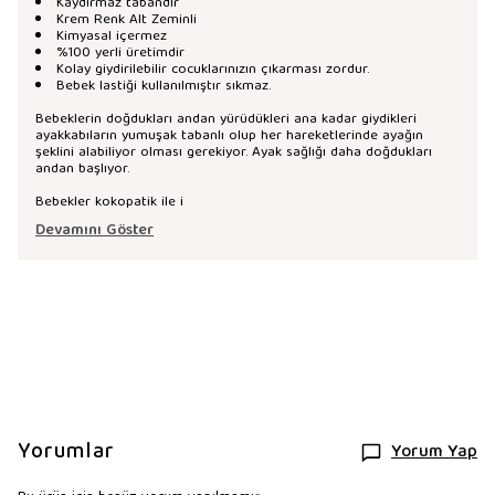
Kaydırmaz tabandır
Krem Renk Alt Zeminli
Kimyasal içermez
%100 yerli üretimdir
Kolay giydirilebilir cocuklarınızın çıkarması zordur.
Bebek lastiği kullanılmıştır sıkmaz.
Bebeklerin doğdukları andan yürüdükleri ana kadar giydikleri
ayakkabıların yumuşak tabanlı olup her hareketlerinde ayağın
şeklini alabiliyor olması gerekiyor. Ayak sağlığı daha doğdukları
andan başlıyor.
Bebekler kokopatik ile i
Devamını Göster
Yorumlar
Yorum Yap