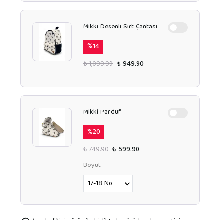
Mikki Desenli Sırt Çantası
%
14
₺ 1,099.99
₺ 949.90
Mikki Panduf
%
20
₺ 749.90
₺ 599.90
Boyut