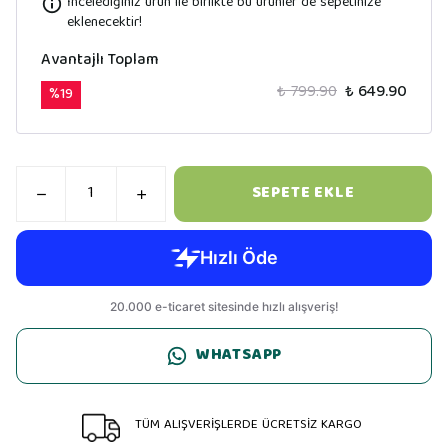
İncelediğiniz ürün ile birlikte bu ürünler de sepetinize
eklenecektir!
Avantajlı Toplam
₺ 799.90
₺ 649.90
%
19
SEPETE EKLE
WHATSAPP
TÜM ALIŞVERİŞLERDE ÜCRETSİZ KARGO