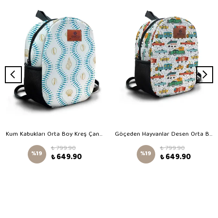
Kum Kabukları Orta Boy Kreş Çantası
Göçeden Hayvanlar Desen Orta Boy Kreş Çantası
₺ 799.90
₺ 799.90
%
19
%
19
₺ 649.90
₺ 649.90