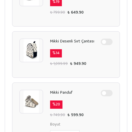
%
19
₺ 799.90
₺ 649.90
Mikki Desenli Sırt Çantası
%
14
₺ 1,099.99
₺ 949.90
Mikki Panduf
%
20
₺ 749.90
₺ 599.90
Boyut