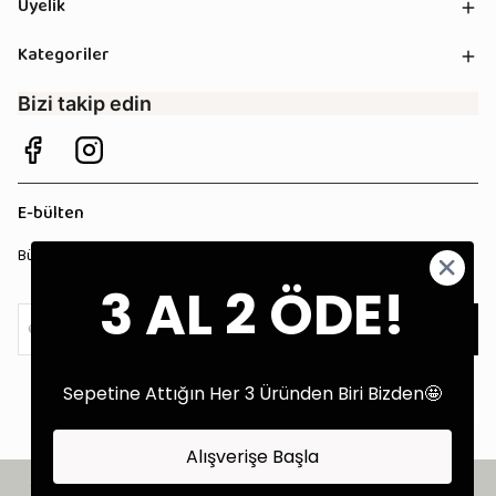
Üyelik
Kategoriler
Bizi takip edin
E-bülten
Bültenimize kaydolun, tüm kampanyalardan anında haberdar olun!
3 AL 2 ÖDE!
Kaydol
Sepetine Attığın Her 3 Üründen Biri Bizden🤩
Alışverişe Başla
©2025 Tüm Hakları Saklıdır - Tekstil Performans Pazarlama Ajansı: