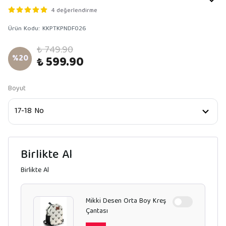
4 değerlendirme
Ürün Kodu
:
KKPTKPNDF026
₺ 749.90
%
20
₺ 599.90
Boyut
Birlikte Al
Birlikte Al
Mikki Desen Orta Boy Kreş
Çantası