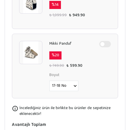
%
14
₺ 1,099.99
₺ 949.90
Mikki Panduf
%
20
₺ 749.90
₺ 599.90
Boyut
İncelediğiniz ürün ile birlikte bu ürünler de sepetinize
eklenecektir!
Avantajlı Toplam