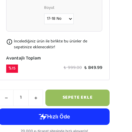
Boyut
İncelediğiniz ürün ile birlikte bu ürünler de
sepetinize eklenecektir!
Avantajlı Toplam
₺ 999.00
₺ 849.99
%
15
SEPETE EKLE