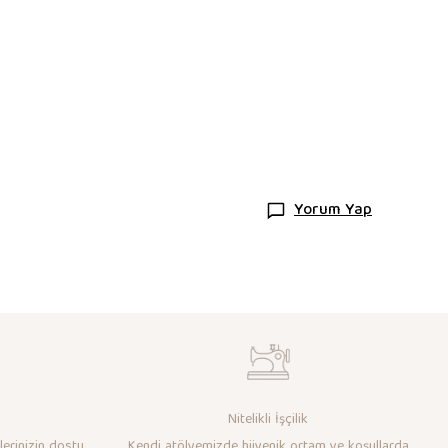
Yorum Yap
Nitelikli İşçilik
lerinizin dostu
Kendi atölyemizde hijyenik ortam ve koşullarda