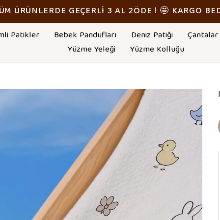
TÜM ÜRÜNLERDE GEÇERLİ 3 AL 2ÖDE ! 🤩 KARGO BE
mli Patikler
Bebek Pandufları
Deniz Patiği
Çantalar
Yüzme Yeleği
Yüzme Kolluğu