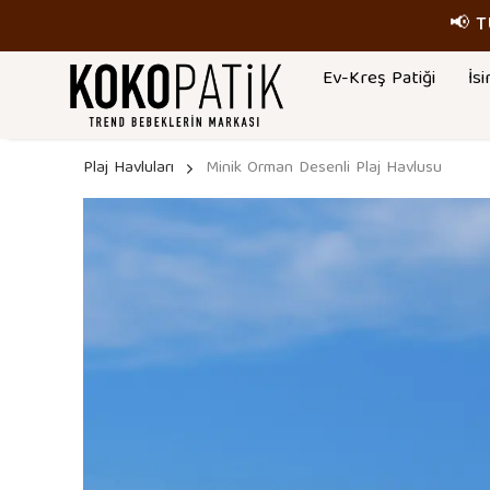
📢 
Ev-Kreş Patiği
İsi
Plaj Havluları
Minik Orman Desenli Plaj Havlusu