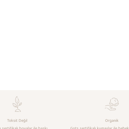
Toksit Değil
Organik
 sertifikalı boyalar ile baskı
Gots sertifikalı kumaşlar ile bebek