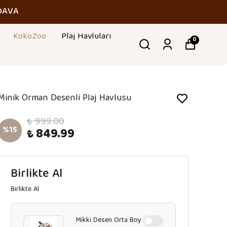
DAVA
KokoZoo
Plaj Havluları
0
Minik Orman Desenli Plaj Havlusu
₺ 999.00
%
15
₺ 849.99
Birlikte Al
Birlikte Al
Mikki Desen Orta Boy