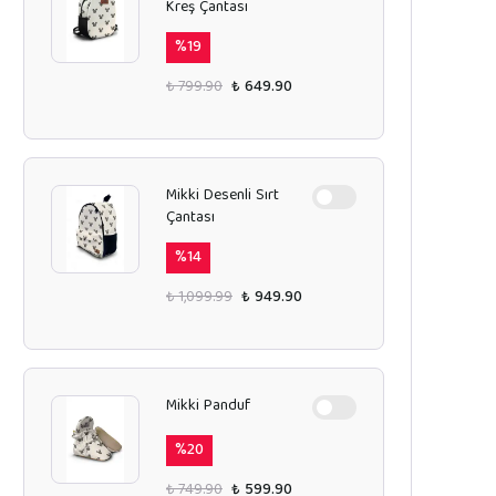
Kreş Çantası
%
19
₺ 799.90
₺ 649.90
Mikki Desenli Sırt
Çantası
%
14
₺ 1,099.99
₺ 949.90
Mikki Panduf
%
20
₺ 749.90
₺ 599.90