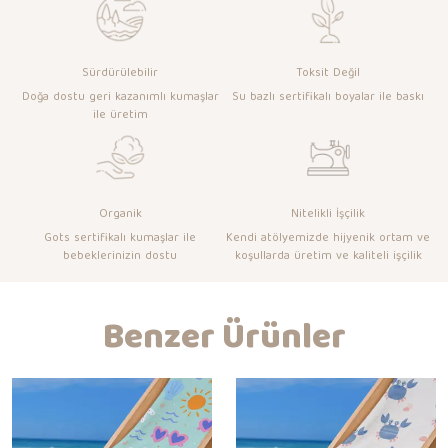
Sürdürülebilir
Toksit Değil
Doğa dostu geri kazanımlı kumaşlar
Su bazlı sertifikalı boyalar ile baskı
ile üretim
Organik
Nitelikli İşçilik
Gots sertifikalı kumaşlar ile
Kendi atölyemizde hijyenik ortam ve
bebeklerinizin dostu
koşullarda üretim ve kaliteli işçilik
Benzer Ürünler