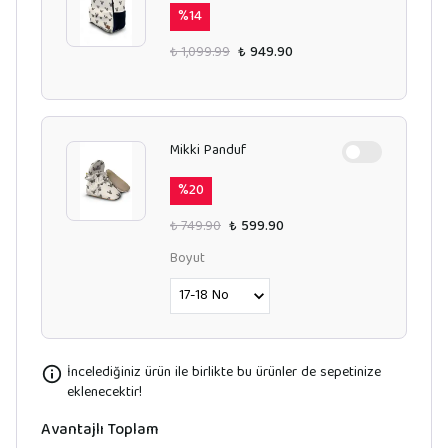
%
14
₺ 1,099.99
₺ 949.90
Mikki Panduf
%
20
₺ 749.90
₺ 599.90
Boyut
İncelediğiniz ürün ile birlikte bu ürünler de sepetinize
eklenecektir!
Avantajlı Toplam