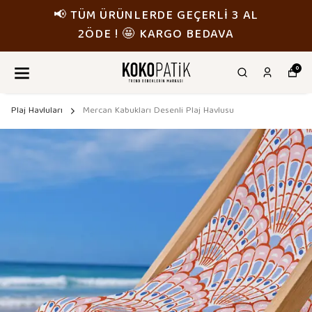
 TÜM ÜRÜNLERDE GEÇERLİ 3 AL
📢
2ÖDE ! 🤩 KARGO BEDAVA
0
Plaj Havluları
Mercan Kabukları Desenli Plaj Havlusu