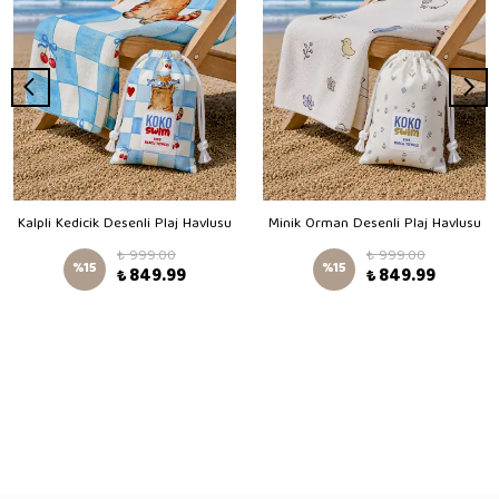
Kalpli Kedicik Desenli Plaj Havlusu
Minik Orman Desenli Plaj Havlusu
₺ 999.00
₺ 999.00
%
15
%
15
₺ 849.99
₺ 849.99