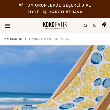
GEÇERLİ 3 AL
📢 TÜM ÜRÜNLERDE 
O BEDAVA
2ÖDE ! 🤩 KARG
0
Plaj Havluları
Limonlu Desenli Plaj Havlusu