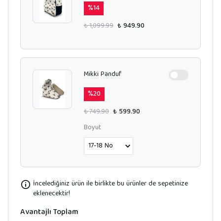
%
14
₺ 1,099.99
₺ 949.90
Mikki Panduf
%
20
₺ 749.90
₺ 599.90
Boyut
İncelediğiniz ürün ile birlikte bu ürünler de sepetinize
eklenecektir!
Avantajlı Toplam