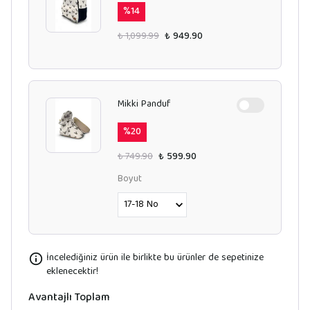
%
14
₺ 1,099.99
₺ 949.90
Mikki Panduf
%
20
₺ 749.90
₺ 599.90
Boyut
İncelediğiniz ürün ile birlikte bu ürünler de sepetinize
eklenecektir!
Avantajlı Toplam