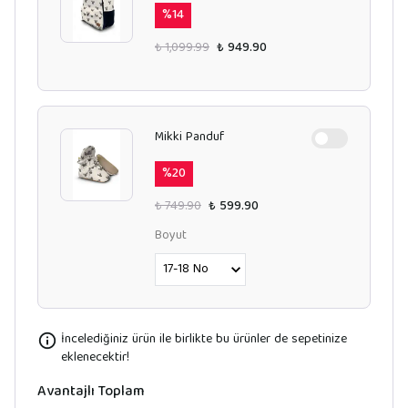
%
14
₺ 1,099.99
₺ 949.90
Mikki Panduf
%
20
₺ 749.90
₺ 599.90
Boyut
İncelediğiniz ürün ile birlikte bu ürünler de sepetinize
eklenecektir!
Avantajlı Toplam