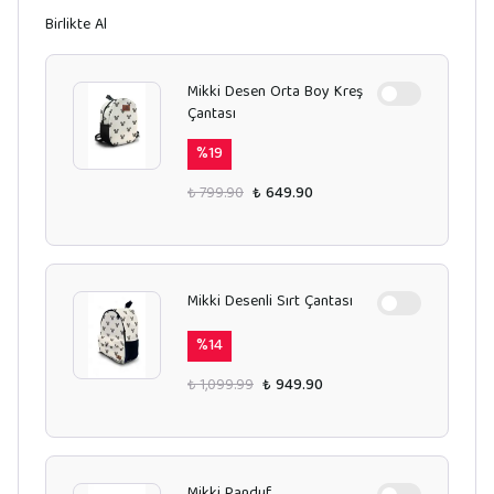
Birlikte Al
Mikki Desen Orta Boy Kreş
Çantası
%
19
₺ 799.90
₺ 649.90
Mikki Desenli Sırt Çantası
%
14
₺ 1,099.99
₺ 949.90