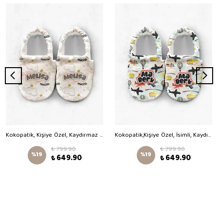
Kokopatik, Kişiye Özel, Kaydırmaz Taban,Organik Pamuk Astarlı Ev Patiği,İlk Adım Ayakkabısı,Little Elephant Desenli Patik
Kokopatik,Kişiye Özel, İsimli, Kaydırmaz Taban,Ev Kreş Patiği,Unisex Bebek Patiği,Pamuklu Yenidoğan Patik,Uçan Taşıtlar Desenli Patik
₺ 799.90
₺ 799.90
%
19
%
19
₺ 649.90
₺ 649.90