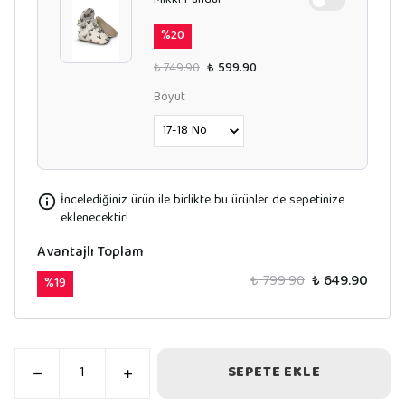
Mikki Panduf
%
20
₺ 749.90
₺ 599.90
Boyut
İncelediğiniz ürün ile birlikte bu ürünler de sepetinize
eklenecektir!
Avantajlı Toplam
₺ 799.90
₺ 649.90
%
19
SEPETE EKLE