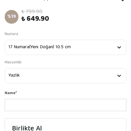
₺ 799.90
%
19
₺ 649.90
Numara
Mevsimlik
Name
*
Birlikte Al