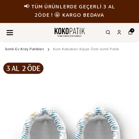
 TÜM ÜRÜNLERDE GEÇERLİ 3 AL
📢
2ÖDE ! 🤩 KARGO BEDAVA
0
İsimli Ev Kreş Patikleri
Kum Kabukları Kişiye Özel isimli Patik