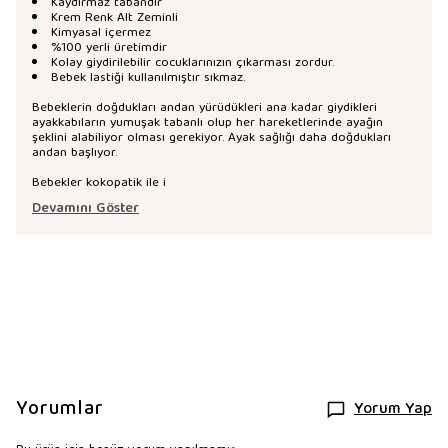
Kaydırmaz tabandır
Krem Renk Alt Zeminli
Kimyasal içermez
%100 yerli üretimdir
Kolay giydirilebilir cocuklarınızın çıkarması zordur.
Bebek lastiği kullanılmıştır sıkmaz.
Bebeklerin doğdukları andan yürüdükleri ana kadar giydikleri
ayakkabıların yumuşak tabanlı olup her hareketlerinde ayağın
şeklini alabiliyor olması gerekiyor. Ayak sağlığı daha doğdukları
andan başlıyor.
Bebekler kokopatik ile i
Devamını Göster
Yorumlar
Yorum Yap