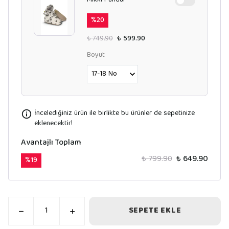
Mikki Panduf
%
20
₺ 749.90
₺ 599.90
Boyut
İncelediğiniz ürün ile birlikte bu ürünler de sepetinize
eklenecektir!
Avantajlı Toplam
₺ 799.90
₺ 649.90
%
19
SEPETE EKLE