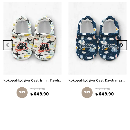
Kokopatik,Kişiye Özel, İsimli, Kaydırmaz Taban,Ev Kreş Patiği,Unisex Bebek Patiği,Pamuklu Yenidoğan Patik,Uçan Taşıtlar Desenli Patik
Kokopatik,Kişiye Özel, Kaydırmaz Taban,Organik Pamuk Astarlı Ev Patiği,İlk Adım Ayakkabısı,İyi Geceler Desenli Patik
₺ 799.90
₺ 799.90
%
19
%
19
₺ 649.90
₺ 649.90