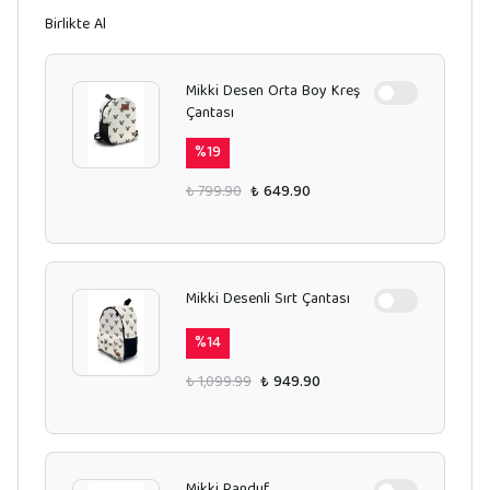
Birlikte Al
Mikki Desen Orta Boy Kreş
Çantası
%
19
₺ 799.90
₺ 649.90
Mikki Desenli Sırt Çantası
%
14
₺ 1,099.99
₺ 949.90