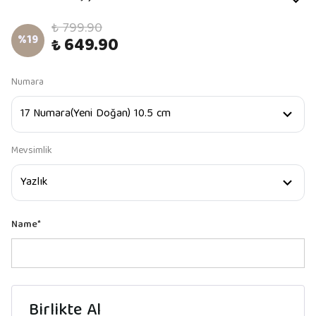
₺ 799.90
%
19
₺ 649.90
Numara
Mevsimlik
Name
*
Birlikte Al