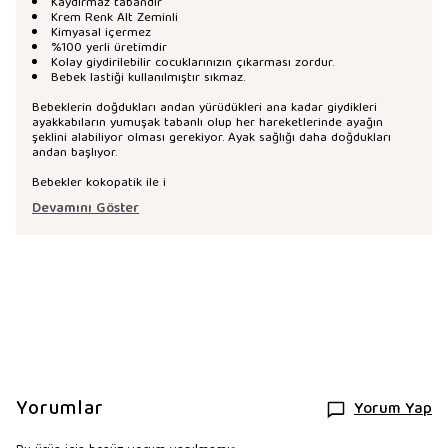
Kaydırmaz tabandır
Krem Renk Alt Zeminli
Kimyasal içermez
%100 yerli üretimdir
Kolay giydirilebilir cocuklarınızın çıkarması zordur.
Bebek lastiği kullanılmıştır sıkmaz.
Bebeklerin doğdukları andan yürüdükleri ana kadar giydikleri
ayakkabıların yumuşak tabanlı olup her hareketlerinde ayağın
şeklini alabiliyor olması gerekiyor. Ayak sağlığı daha doğdukları
andan başlıyor.
Bebekler kokopatik ile i
Devamını Göster
Yorumlar
Yorum Yap