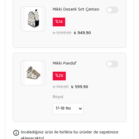
Mikki Desenli Sırt Çantası
%
14
₺ 1,099.99
₺ 949.90
Mikki Panduf
%
20
₺ 749.90
₺ 599.90
Boyut
İncelediğiniz ürün ile birlikte bu ürünler de sepetinize
eklenecektir!