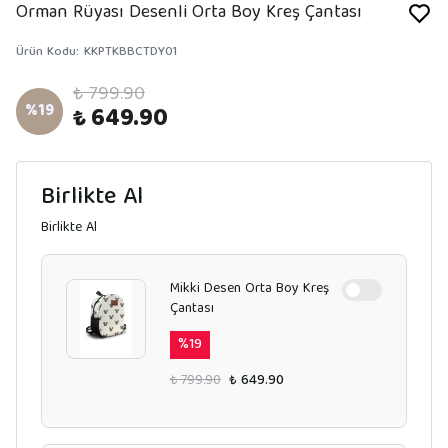
Orman Rüyası Desenli Orta Boy Kreş Çantası
Ürün Kodu
:
KKPTKBBCTDY01
₺ 799.90
%
19
₺ 649.90
Birlikte Al
Birlikte Al
Mikki Desen Orta Boy Kreş
Çantası
%
19
₺ 799.90
₺ 649.90