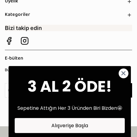
Üyelik
Kategoriler
Bizi takip edin
E-bülten
Bültenimize kaydolun, tüm kampanyalardan anında haberdar olun!
3 AL 2 ÖDE!
Kaydol
Sepetine Attığın Her 3 Üründen Biri Bizden🤩
Alışverişe Başla
©2025 Tüm Hakları Saklıdır - Tekstil Performans Pazarlama Ajansı: