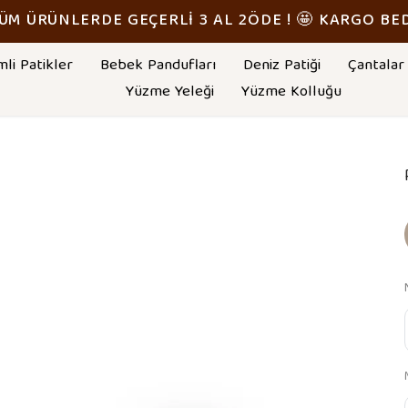
TÜM ÜRÜNLERDE GEÇERLİ 3 AL 2ÖDE ! 🤩 KARGO BE
mli Patikler
Bebek Pandufları
Deniz Patiği
Çantalar
Yüzme Yeleği
Yüzme Kolluğu