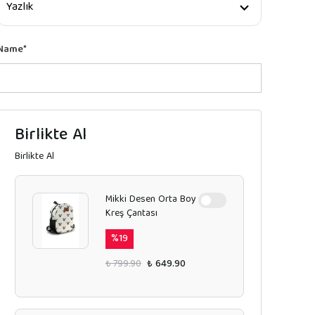
Name
*
Birlikte Al
Birlikte Al
Mikki Desen Orta Boy
Kreş Çantası
%
19
₺ 799.90
₺ 649.90