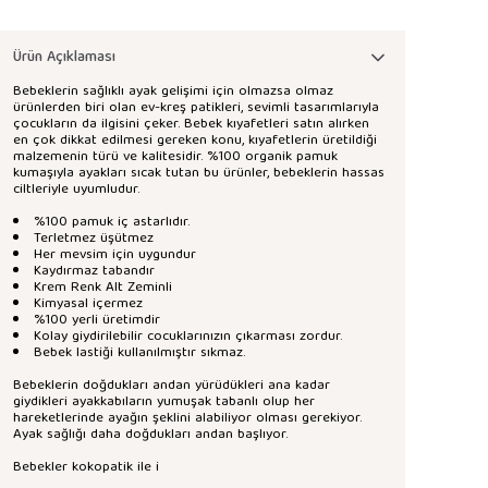
Ürün Açıklaması
Bebeklerin sağlıklı ayak gelişimi için olmazsa olmaz
ürünlerden biri olan ev-kreş patikleri, sevimli tasarımlarıyla
çocukların da ilgisini çeker. Bebek kıyafetleri satın alırken
en çok dikkat edilmesi gereken konu, kıyafetlerin üretildiği
malzemenin türü ve kalitesidir. %100 organik pamuk
kumaşıyla ayakları sıcak tutan bu ürünler, bebeklerin hassas
ciltleriyle uyumludur.
%100 pamuk iç astarlıdır.
Terletmez üşütmez
Her mevsim için uygundur
Kaydırmaz tabandır
Krem Renk Alt Zeminli
Kimyasal içermez
%100 yerli üretimdir
Kolay giydirilebilir cocuklarınızın çıkarması zordur.
Bebek lastiği kullanılmıştır sıkmaz.
Bebeklerin doğdukları andan yürüdükleri ana kadar
giydikleri ayakkabıların yumuşak tabanlı olup her
hareketlerinde ayağın şeklini alabiliyor olması gerekiyor.
Ayak sağlığı daha doğdukları andan başlıyor.
Bebekler kokopatik ile i