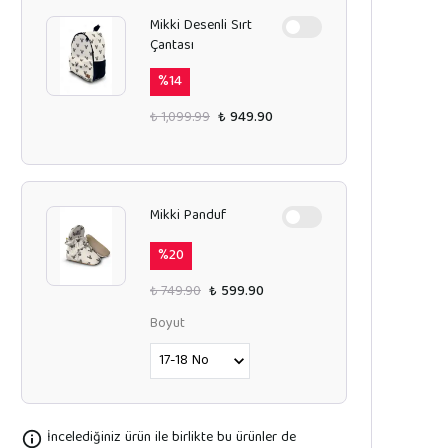
Mikki Desenli Sırt
Çantası
%
14
₺ 1,099.99
₺ 949.90
Mikki Panduf
%
20
₺ 749.90
₺ 599.90
Boyut
İncelediğiniz ürün ile birlikte bu ürünler de