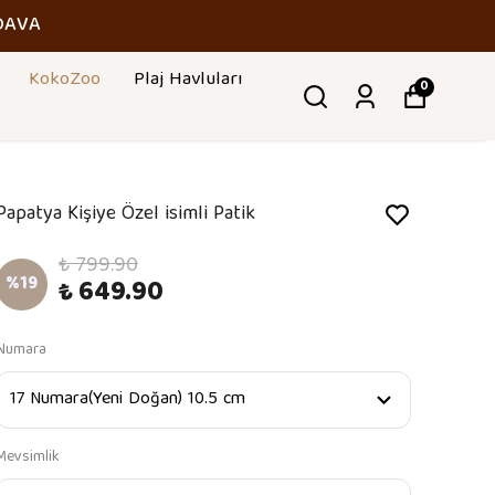
DAVA
KokoZoo
Plaj Havluları
0
Papatya Kişiye Özel isimli Patik
₺ 799.90
%
19
₺ 649.90
Numara
Mevsimlik