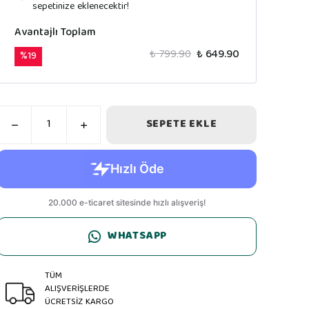
sepetinize eklenecektir!
Avantajlı Toplam
₺ 799.90
₺ 649.90
%
19
SEPETE EKLE
WHATSAPP
TÜM
ALIŞVERİŞLERDE
ÜCRETSİZ KARGO