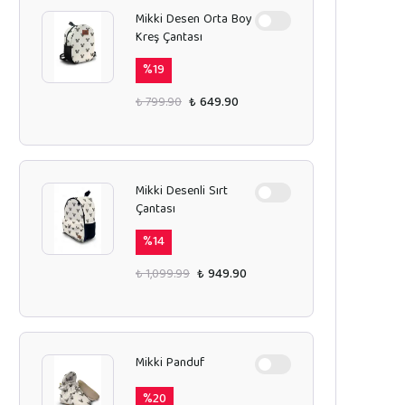
Mikki Desen Orta Boy
Kreş Çantası
%
19
₺ 799.90
₺ 649.90
Mikki Desenli Sırt
Çantası
%
14
₺ 1,099.99
₺ 949.90
Mikki Panduf
%
20