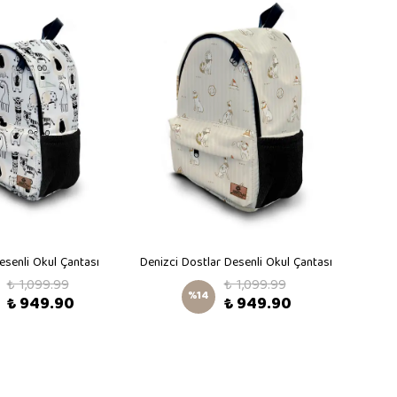
esenli Okul Çantası
Denizci Dostlar Desenli Okul Çantası
Bi
₺ 1,099.99
₺ 1,099.99
%
14
₺ 949.90
₺ 949.90