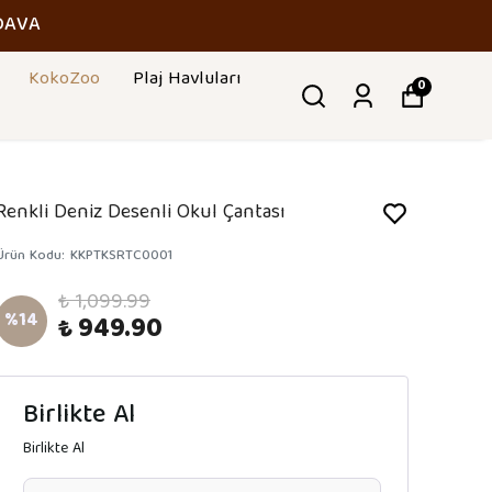
DAVA
KokoZoo
Plaj Havluları
0
Renkli Deniz Desenli Okul Çantası
Ürün Kodu
:
KKPTKSRTC0001
₺ 1,099.99
%
14
₺ 949.90
Birlikte Al
Birlikte Al