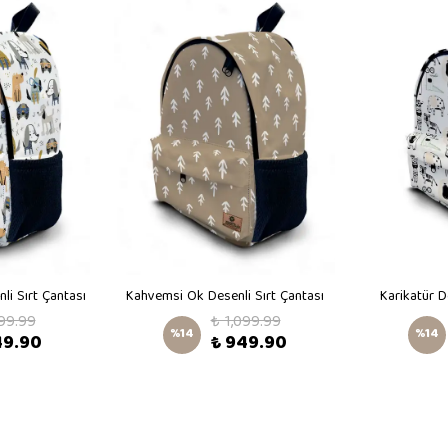
li Sırt Çantası
Kahvemsi Ok Desenli Sırt Çantası
Karikatür D
099.99
₺ 1,099.99
%
14
%
14
49.90
₺ 949.90