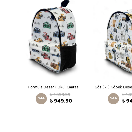
ntası
Formula Desenli Okul Çantası
Gözlüklü Köpek Desen
₺ 1,099.99
₺ 1,
%
14
%
14
₺ 949.90
₺ 9