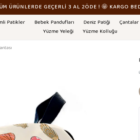
TÜM ÜRÜNLERDE GEÇERLİ 3 AL 2ÖDE ! 🤩 KARGO BE
mli Patikler
Bebek Pandufları
Deniz Patiği
Çantalar
Yüzme Yeleği
Yüzme Kolluğu
antası