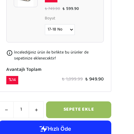
₺ 749.90
₺ 599.90
Boyut
İncelediğiniz ürün ile birlikte bu ürünler de
sepetinize eklenecektir!
Avantajlı Toplam
₺ 1,099.99
₺ 949.90
%
14
SEPETE EKLE