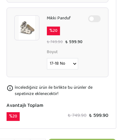
Mikki Panduf
%
20
₺ 749.90
₺ 599.90
Boyut
İncelediğiniz ürün ile birlikte bu ürünler de
sepetinize eklenecektir!
Avantajlı Toplam
₺ 749.90
₺ 599.90
%
20