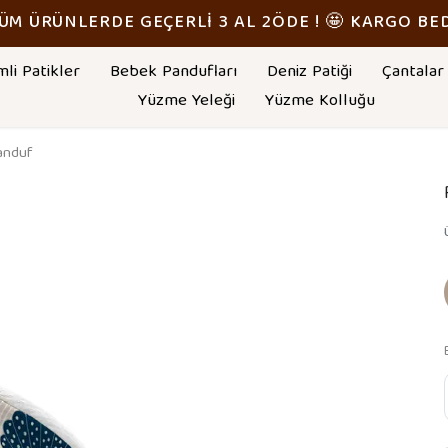
TÜM ÜRÜNLERDE GEÇERLİ 3 AL 2ÖDE ! 🤩 KARGO BE
mli Patikler
Bebek Pandufları
Deniz Patiği
Çantalar
Yüzme Yeleği
Yüzme Kolluğu
anduf