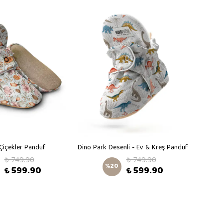
içekler Panduf
Dino Park Desenli - Ev & Kreş Panduf
₺ 749.90
₺ 749.90
%
20
₺ 599.90
₺ 599.90