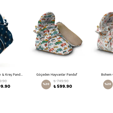
Mavi Gece Desenli - Ev & Kreş Panduf
Göçeden Hayvanlar Panduf
Bohem Ç
9.90
₺ 749.90
%
20
%
20
99.90
₺ 599.90