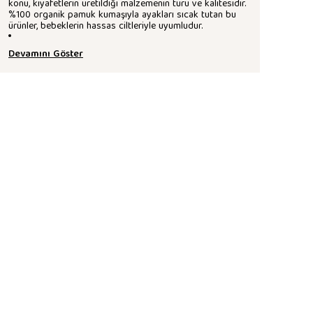
konu, kıyafetlerin üretildiği malzemenin türü ve kalitesidir.
%100 organik pamuk kumaşıyla ayakları sıcak tutan bu
ürünler, bebeklerin hassas ciltleriyle uyumludur.
Devamını Göster