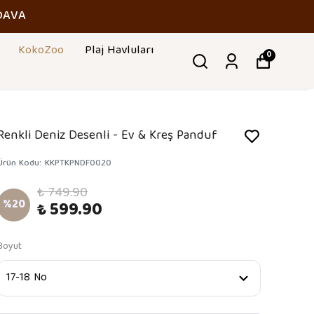
DAVA
KokoZoo
Plaj Havluları
0
Renkli Deniz Desenli - Ev & Kreş Panduf
Ürün Kodu
:
KKPTKPNDF0020
₺ 749.90
%
20
₺ 599.90
Boyut