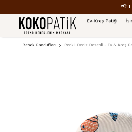
📢 
Ev-Kreş Patiği
İsi
Bebek Pandufları
Renkli Deniz Desenli - Ev & Kreş P