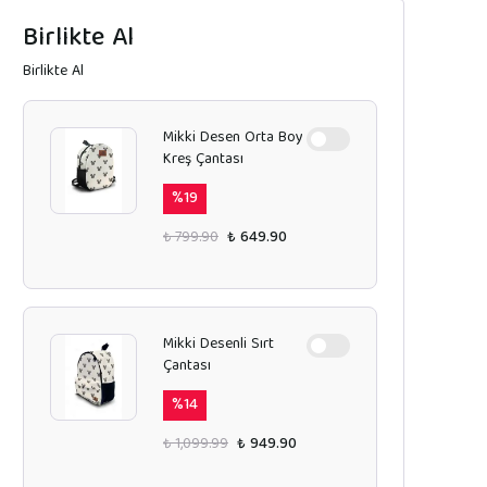
Birlikte Al
Birlikte Al
Mikki Desen Orta Boy
Kreş Çantası
%
19
₺ 799.90
₺ 649.90
Mikki Desenli Sırt
Çantası
%
14
₺ 1,099.99
₺ 949.90