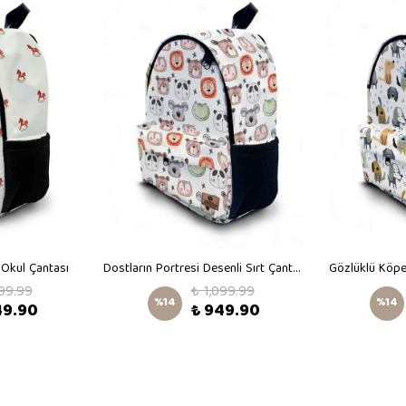
 Okul Çantası
Dostların Portresi Desenli Sırt Çantası
Gözlüklü Köpe
099.99
₺ 1,099.99
%
14
%
14
49.90
₺ 949.90