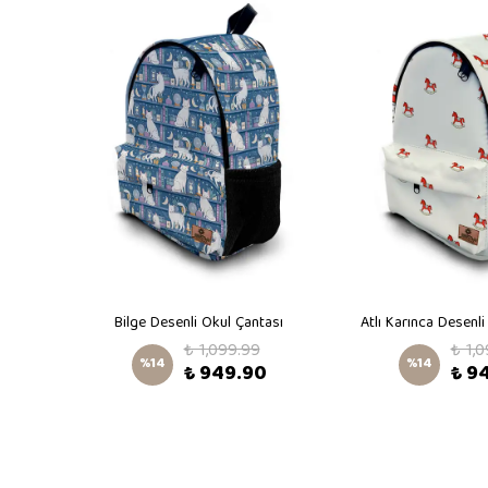
Büyük Macera Trafikte Desenli Sırt Çantası
Bilge Desenli Okul Çantası
Atlı Karınca Desenli
₺ 1,099.99
₺ 1,
%
14
%
14
₺ 949.90
₺ 9