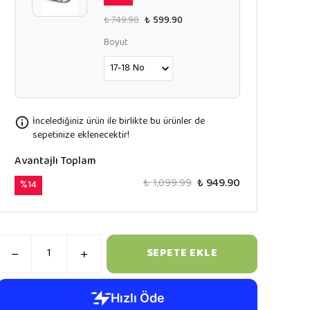
₺ 749.90
₺ 599.90
Boyut
İncelediğiniz ürün ile birlikte bu ürünler de
sepetinize eklenecektir!
Avantajlı Toplam
₺ 1,099.99
₺ 949.90
%
14
SEPETE EKLE