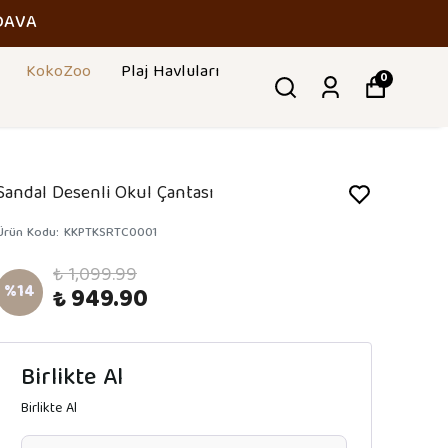
DAVA
KokoZoo
Plaj Havluları
0
Sandal Desenli Okul Çantası
Ürün Kodu
:
KKPTKSRTC0001
₺ 1,099.99
%
14
₺ 949.90
Birlikte Al
Birlikte Al