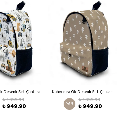
k Desenli Sırt Çantası
Kahvemsi Ok Desenli Sırt Çantası
Bord
₺ 1,099.99
₺ 1,099.99
%
14
₺ 949.90
₺ 949.90