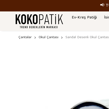
📢 
Ev-Kreş Patiği
İsi
Çantalar
Okul Çantası
Sandal Desenli Okul Çantas