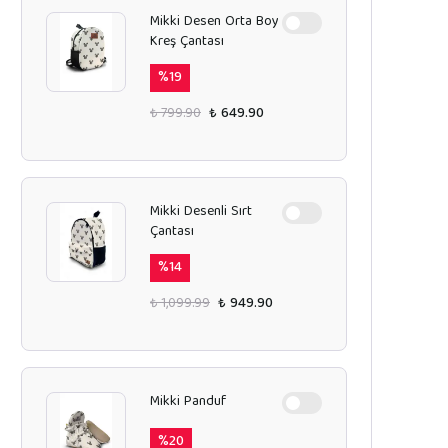
Mikki Desen Orta Boy
Kreş Çantası
%
19
₺ 799.90
₺ 649.90
Mikki Desenli Sırt
Çantası
%
14
₺ 1,099.99
₺ 949.90
Mikki Panduf
%
20