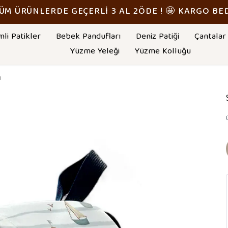
TÜM ÜRÜNLERDE GEÇERLİ 3 AL 2ÖDE ! 🤩 KARGO BE
mli Patikler
Bebek Pandufları
Deniz Patiği
Çantalar
Yüzme Yeleği
Yüzme Kolluğu
ı