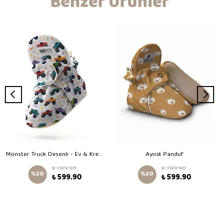
Benzer Ürünler
Monster Truck Desenli - Ev & Kreş Panduf
Ayıcık Panduf
₺ 749.90
₺ 749.90
%
20
%
20
₺ 599.90
₺ 599.90