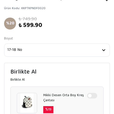
Ürün Kodu
:
KKPTKPNDF0020
₺ 749.90
%
20
₺ 599.90
Boyut
Birlikte Al
Birlikte Al
Mikki Desen Orta Boy Kreş
Çantası
%
19