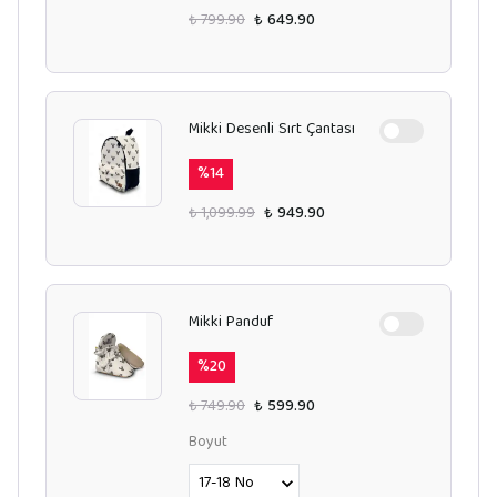
₺ 799.90
₺ 649.90
Mikki Desenli Sırt Çantası
%
14
₺ 1,099.99
₺ 949.90
Mikki Panduf
%
20
₺ 749.90
₺ 599.90
Boyut