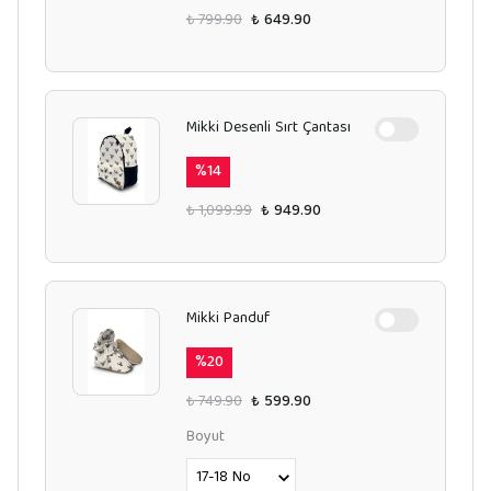
₺ 799.90
₺ 649.90
Mikki Desenli Sırt Çantası
%
14
₺ 1,099.99
₺ 949.90
Mikki Panduf
%
20
₺ 749.90
₺ 599.90
Boyut