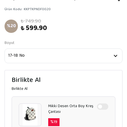
Ürün Kodu
:
KKPTKPNDF0020
₺ 749.90
%
20
₺ 599.90
Boyut
Birlikte Al
Birlikte Al
Mikki Desen Orta Boy Kreş
Çantası
%
19