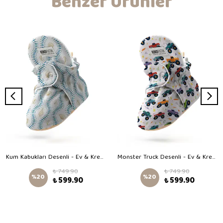
Benzer Ürünler
Kum Kabukları Desenli - Ev & Kreş Panduf
Monster Truck Desenli - Ev & Kreş Panduf
₺ 749.90
₺ 749.90
%
20
%
20
₺ 599.90
₺ 599.90