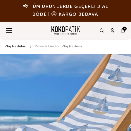
ÜRÜNLERDE GEÇERLİ 3 AL
📢 TÜM 
 ! 🤩 KARGO BEDAVA
2ÖDE
0
Plaj Havluları
Yelkenli Desenli Plaj Havlusu