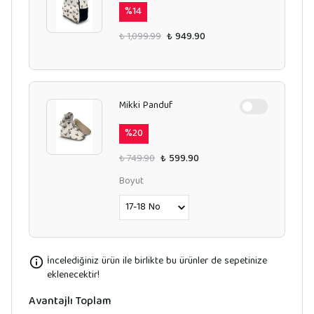
%
14
₺ 1,099.99
₺ 949.90
Mikki Panduf
%
20
₺ 749.90
₺ 599.90
Boyut
İncelediğiniz ürün ile birlikte bu ürünler de sepetinize
eklenecektir!
Avantajlı Toplam