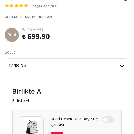
1 değerlendirme
Ürün Kodu
:
KKPTKPNDF0020
₺ 799.90
%
13
₺ 699.90
Boyut
Birlikte Al
Birlikte Al
Mikki Desen Orta Boy Kreş
Çantası