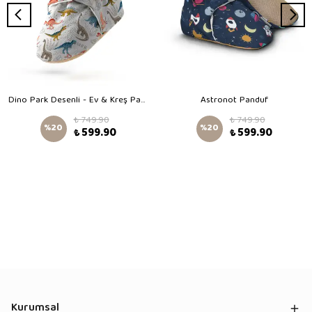
Dino Park Desenli - Ev & Kreş Panduf
Astronot Panduf
₺ 749.90
₺ 749.90
%
20
%
20
₺ 599.90
₺ 599.90
Kurumsal