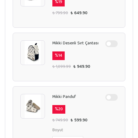
%
19
₺ 799.90
₺ 649.90
Mikki Desenli Sırt Çantası
%
14
₺ 1,099.99
₺ 949.90
Mikki Panduf
%
20
₺ 749.90
₺ 599.90
Boyut