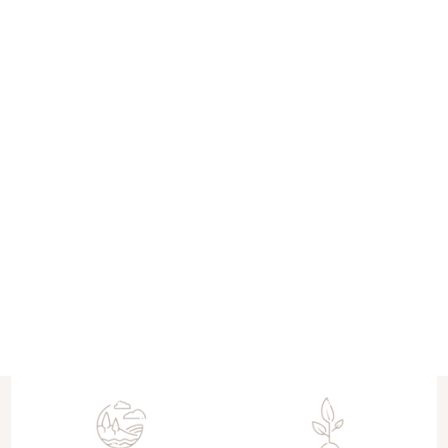
TÜM ALIŞVERİŞLERDE ÜCRETSİZ KARGO
Ürün Açıklaması
Devamını Göster
Yorumlar
Yorum Yap
Bu ürün için henüz yorum yapılmamış.