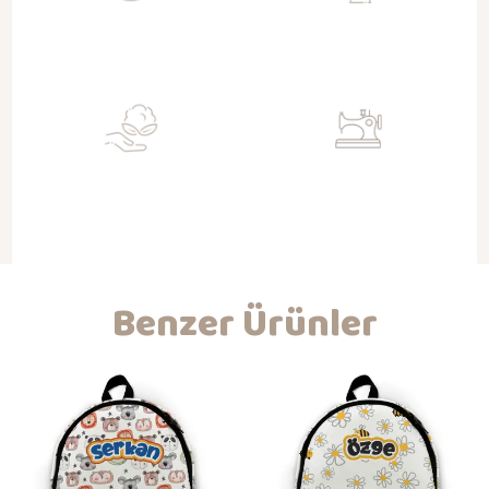
Sürdürülebilir
Toksit Değil
Doğa dostu geri kazanımlı kumaşlar
Su bazlı sertifikalı boyalar ile baskı
ile üretim
Organik
Nitelikli İşçilik
Gots sertifikalı kumaşlar ile
Kendi atölyemizde hijyenik ortam ve
bebeklerinizin dostu
koşullarda üretim ve kaliteli işçilik
Benzer Ürünler