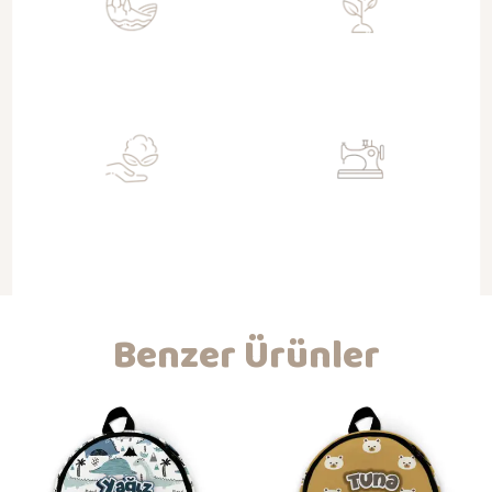
Sürdürülebilir
Toksit Değil
Doğa dostu geri kazanımlı kumaşlar
Su bazlı sertifikalı boyalar ile baskı
ile üretim
Organik
Nitelikli İşçilik
Gots sertifikalı kumaşlar ile
Kendi atölyemizde hijyenik ortam ve
bebeklerinizin dostu
koşullarda üretim ve kaliteli işçilik
Benzer Ürünler