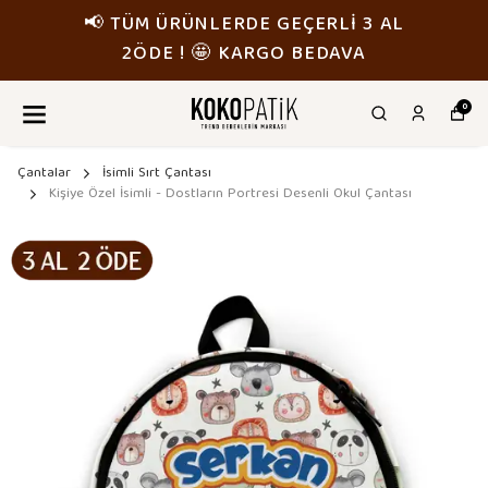
GEÇERLİ 3 AL
📢 TÜM ÜRÜNLERDE 
O BEDAVA
2ÖDE ! 🤩 KARG
0
Çantalar
İsimli Sırt Çantası
Kişiye Özel İsimli - Dostların Portresi Desenli Okul Çantası