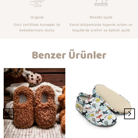
Organik
Nitelikli İşçilik
Gots sertifikalı kumaşlar ile
Kendi atölyemizde hijyenik ortam ve
bebeklerinizin dostu
koşullarda üretim ve kaliteli işçilik
Benzer Ürünler