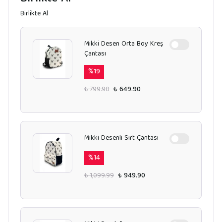
Birlikte Al
Mikki Desen Orta Boy Kreş
Çantası
%
19
₺ 799.90
₺ 649.90
Mikki Desenli Sırt Çantası
%
14
₺ 1,099.99
₺ 949.90