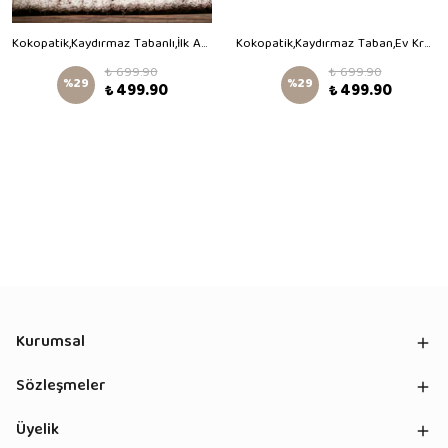
Kokopatik,Kaydırmaz Tabanlı,İlk Adım Ev Patiği,Organik Pamuk Astarlı,Terletmez,Üşütmez,Kahve Rengi Teddy Patik
Kokopatik,Kaydırmaz Taban,Ev Kreş Patiği,Unisex Bebek Patiği,Pamuklu Yenidoğan Patik,Uçan Taşıtlar Desenli Patik
₺ 699.90
₺ 699.90
%
29
%
29
₺ 499.90
₺ 499.90
Kurumsal
Sözleşmeler
Üyelik