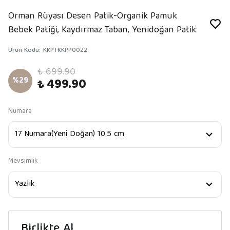
Orman Rüyası Desen Patik-Organik Pamuk
Bebek Patiği, Kaydırmaz Taban, Yenidoğan Patik
Ürün Kodu
:
KKPTKKPP0022
₺ 699.90
%
29
₺ 499.90
Numara
Mevsimlik
Birlikte Al