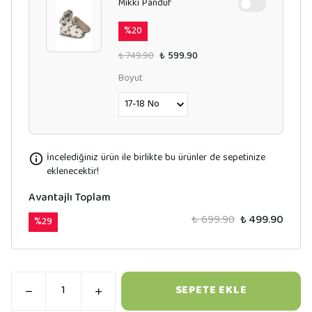
Mikki Panduf
%
20
₺ 749.90
₺ 599.90
Boyut
İncelediğiniz ürün ile birlikte bu ürünler de sepetinize
eklenecektir!
Avantajlı Toplam
₺ 699.90
₺ 499.90
%
29
SEPETE EKLE