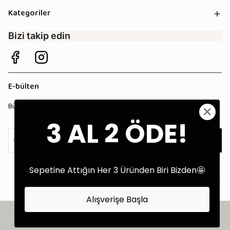
Kategoriler
Bizi takip edin
E-bülten
Bültenimize kaydolun, tüm kampanyalardan anında haberdar olun!
3 AL 2 ÖDE!
Kaydol
Sepetine Attığın Her 3 Üründen Biri Bizden🤩
Alışverişe Başla
©2025 Tüm Hakları Saklıdır - Tekstil Performans Pazarlama Ajansı:
Kokopatik