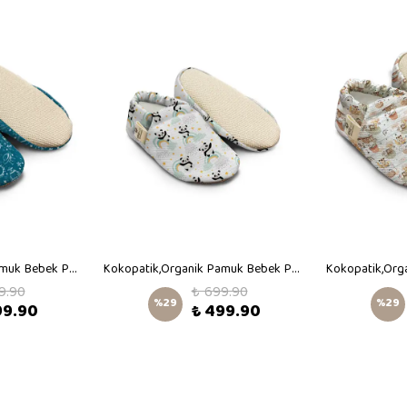
Kokopatik,Organik Pamuk Bebek Patiği,Kaydırmaz Taban,Yenidoğan Patik,Ev Kreş Ayakkabısı,Uzay Desen Patik
Kokopatik,Organik Pamuk Bebek Patiği,Kaydırmaz Taban,Yenidoğan Patik,Ev Kreş Ayakkabısı,Panda Desen Patik
9.90
₺ 699.90
%
29
%
29
99.90
₺ 499.90