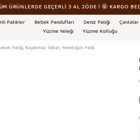
TÜM ÜRÜNLERDE GEÇERLİ 3 AL 2ÖDE ! 🤩 KARGO BE
mli Patikler
Bebek Pandufları
Deniz Patiği
Çantalar
Yüzme Yeleği
Yüzme Kolluğu
bek Patiği, Kaydırmaz Taban, Yenidoğan Patik