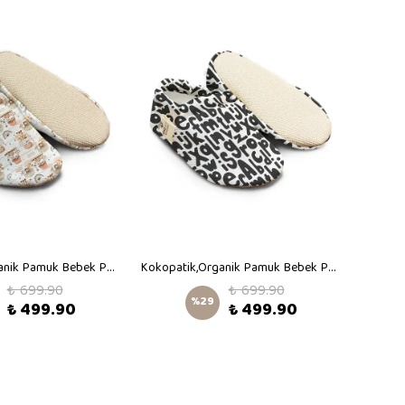
Kokopatik,Organik Pamuk Bebek Patiği,Kaydırmaz Taban,Yenidoğan Patik,Ev Kreş Ayakkabısı,Bulutların Üstünde Desen Patik
Kokopatik,Organik Pamuk Bebek Patiği,Kaydırmaz Taban,Yenidoğan Patik,Ev Kreş Ayakkabısı,Alfabe Desen Patik
₺ 699.90
₺ 699.90
%
29
₺ 499.90
₺ 499.90