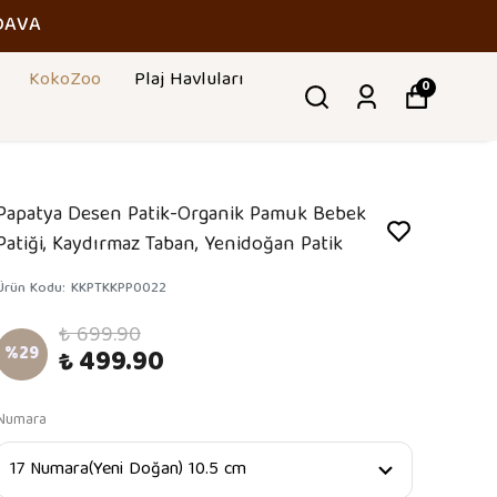
DAVA
KokoZoo
Plaj Havluları
0
Papatya Desen Patik-Organik Pamuk Bebek
Patiği, Kaydırmaz Taban, Yenidoğan Patik
Ürün Kodu
:
KKPTKKPP0022
₺ 699.90
%
29
₺ 499.90
Numara