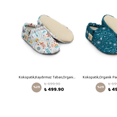
Kokopatik,Kaydırmaz Tabanlı,İlk Adım Ev Patiği,Organik Pamuk Astarlı,Terletmez,Üşütmez,Gül Kurusu Kadife Patik
Kokopatik,Kaydırmaz Taban,Organik Pamuk Astarlı Ev Patiği,İlk Adım Ayakkabısı,Ütopya Desenli Patik
₺ 699.90
₺ 69
%
29
%
29
₺ 499.90
₺ 4