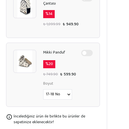
Çantası
%
14
₺ 1,099.99
₺ 949.90
Mikki Panduf
%
20
₺ 749.90
₺ 599.90
Boyut
İncelediğiniz ürün ile birlikte bu ürünler de
sepetinize eklenecektir!