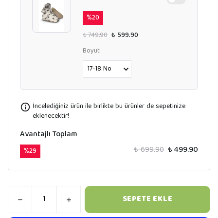
%
20
₺ 749.90
₺ 599.90
Boyut
İncelediğiniz ürün ile birlikte bu ürünler de sepetinize
eklenecektir!
Avantajlı Toplam
₺ 699.90
₺ 499.90
%
29
SEPETE EKLE