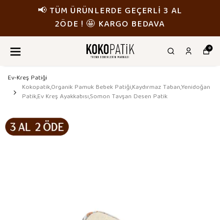
📢 TÜM ÜRÜNLERDE GEÇERLİ 3 AL
2ÖDE ! 🤩 KARGO BEDAVA
0
Ev-Kreş Patiği
Kokopatik,Organik Pamuk Bebek Patiği,Kaydırmaz Taban,Yenidoğan
Patik,Ev Kreş Ayakkabısı,Somon Tavşan Desen Patik