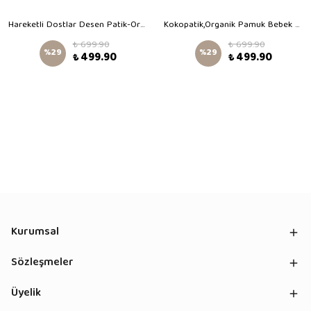
Hareketli Dostlar Desen Patik-Organik Pamuk Bebek Patiği, Kaydırmaz Taban, Yenidoğan Patik
Kokopatik,Organik Pamuk Bebek Patiği,Kaydırmaz Taban,Yenidoğan Patik,Ev Kreş Ayakkabısı,Gözlüklü Köpek Desen Patik
₺ 699.90
₺ 699.90
%
29
%
29
₺ 499.90
₺ 499.90
Kurumsal
Sözleşmeler
Üyelik