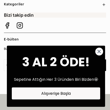
Kategoriler
Bizi takip edin
E-bülten
Bültenimize kaydolun, tüm kampanyalardan anında haberdar olun!
3 AL 2 ÖDE!
Kaydol
Sepetine Attığın Her 3 Üründen Biri Bizden🤩
Alışverişe Başla
©2025 Tüm Hakları Saklıdır - Tekstil Performans Pazarlama Ajansı:
Kokopatik