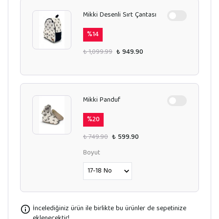
Mikki Desenli Sırt Çantası
%
14
₺ 1,099.99
₺ 949.90
Mikki Panduf
%
20
₺ 749.90
₺ 599.90
Boyut
İncelediğiniz ürün ile birlikte bu ürünler de sepetinize
eklenecektir!