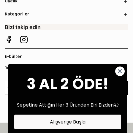
Üyelik
Kategoriler
Bizi takip edin
E-bülten
Bültenimize kaydolun, tüm kampanyalardan anında haberdar olun!
3 AL 2 ÖDE!
Kaydol
Sepetine Attığın Her 3 Üründen Biri Bizden🤩
Alışverişe Başla
©2025 Tüm Hakları Saklıdır - Tekstil Performans Pazarlama Ajansı: