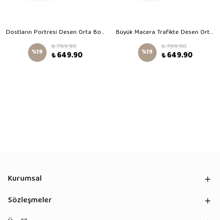
Dostların Portresi Desen Orta Boy Kreş Çantası
Büyük Macera Trafikte Desen Orta Boy Kreş Çantası
₺ 799.90
₺ 799.90
%
19
%
19
₺ 649.90
₺ 649.90
Kurumsal
Sözleşmeler