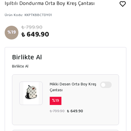
Işıltılı Dondurma Orta Boy Kreş Çantası
Ürün Kodu
:
KKPTKBBCTDY01
₺ 799.90
%
19
₺ 649.90
Birlikte Al
Birlikte Al
Mikki Desen Orta Boy Kreş
Çantası
%
19
₺ 799.90
₺ 649.90